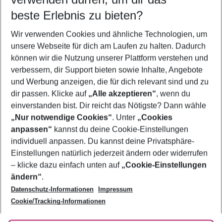
10.08.26
–
08.08.27
5-8 Nächte
beste Erlebnis zu bieten?
Wer wird verreisen
Wir verwenden Cookies und ähnliche Technologien, um
2 Erwachsene
Keine Kinder
unsere Webseite für dich am Laufen zu halten. Dadurch
können wir die Nutzung unserer Plattform verstehen und
Mehr Filter anzeigen
verbessern, dir Support bieten sowie Inhalte, Angebote
und Werbung anzeigen, die für dich relevant sind und zu
dir passen. Klicke auf
„Alle akzeptieren“
, wenn du
einverstanden bist. Dir reicht das Nötigste? Dann wähle
„Nur notwendige Cookies“
. Unter
„Cookies
anpassen“
kannst du deine Cookie-Einstellungen
Footer
Footer navigation
individuell anpassen. Du kannst deine Privatsphäre-
Über uns
Einstellungen natürlich jederzeit ändern oder widerrufen
AGB
– klicke dazu einfach unten auf
„Cookie-Einstellungen
Service & Hilfe
Bestpreisgarantie
ändern“
.
Datenschutz-Informationen
Impressum
Agenturbetreuung
Cookie-Einstellungen ändern
Folge uns
Barrierefreies Reisen
Cookie/Tracking-Informationen
Cookie-Richtlinie
Check-in
Datenschutz