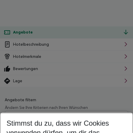
Angebote
Hotelbeschreibung
Hotelmerkmale
Bewertungen
Lage
Angebote filtern
Ändern Sie Ihre Kriterien nach Ihren Wünschen
Wähle deinen Abflughafen
Beliebiger Abflughafen
Stimmst du zu, dass wir Cookies
verwenden dürfen, um dir das
Wähle deinen Reisezeitraum