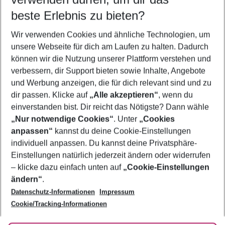
10.08.26
–
08.08.27
5-8 Nächte
beste Erlebnis zu bieten?
Wer wird verreisen
Wir verwenden Cookies und ähnliche Technologien, um
2 Erwachsene
Keine Kinder
unsere Webseite für dich am Laufen zu halten. Dadurch
können wir die Nutzung unserer Plattform verstehen und
Mehr Filter anzeigen
verbessern, dir Support bieten sowie Inhalte, Angebote
und Werbung anzeigen, die für dich relevant sind und zu
dir passen. Klicke auf
„Alle akzeptieren“
, wenn du
einverstanden bist. Dir reicht das Nötigste? Dann wähle
„Nur notwendige Cookies“
. Unter
„Cookies
anpassen“
kannst du deine Cookie-Einstellungen
Footer
Footer navigation
individuell anpassen. Du kannst deine Privatsphäre-
Über uns
Einstellungen natürlich jederzeit ändern oder widerrufen
AGB
– klicke dazu einfach unten auf
„Cookie-Einstellungen
Service & Hilfe
Bestpreisgarantie
ändern“
.
Datenschutz-Informationen
Impressum
Agenturbetreuung
Cookie-Einstellungen ändern
Folge uns
Barrierefreies Reisen
Cookie/Tracking-Informationen
Cookie-Richtlinie
Check-in
Datenschutz