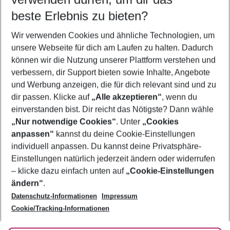
09.08.26
–
07.08.27
5-8 Nächte
beste Erlebnis zu bieten?
Wer wird verreisen
Wir verwenden Cookies und ähnliche Technologien, um
2 Erwachsene
Keine Kinder
unsere Webseite für dich am Laufen zu halten. Dadurch
können wir die Nutzung unserer Plattform verstehen und
Mehr Filter anzeigen
verbessern, dir Support bieten sowie Inhalte, Angebote
und Werbung anzeigen, die für dich relevant sind und zu
dir passen. Klicke auf
„Alle akzeptieren“
, wenn du
einverstanden bist. Dir reicht das Nötigste? Dann wähle
„Nur notwendige Cookies“
. Unter
„Cookies
anpassen“
kannst du deine Cookie-Einstellungen
Footer
Footer navigation
individuell anpassen. Du kannst deine Privatsphäre-
Über uns
Einstellungen natürlich jederzeit ändern oder widerrufen
AGB
– klicke dazu einfach unten auf
„Cookie-Einstellungen
Service & Hilfe
Bestpreisgarantie
ändern“
.
Datenschutz-Informationen
Impressum
Agenturbetreuung
Cookie-Einstellungen ändern
Folge uns
Barrierefreies Reisen
Cookie/Tracking-Informationen
Cookie-Richtlinie
Check-in
Datenschutz