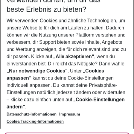
10.08.26
–
08.08.27
5-8 Nächte
beste Erlebnis zu bieten?
Wer wird verreisen
Wir verwenden Cookies und ähnliche Technologien, um
2 Erwachsene
Keine Kinder
unsere Webseite für dich am Laufen zu halten. Dadurch
können wir die Nutzung unserer Plattform verstehen und
Mehr Filter anzeigen
verbessern, dir Support bieten sowie Inhalte, Angebote
und Werbung anzeigen, die für dich relevant sind und zu
dir passen. Klicke auf
„Alle akzeptieren“
, wenn du
einverstanden bist. Dir reicht das Nötigste? Dann wähle
„Nur notwendige Cookies“
. Unter
„Cookies
anpassen“
kannst du deine Cookie-Einstellungen
Footer
Footer navigation
individuell anpassen. Du kannst deine Privatsphäre-
Über uns
Einstellungen natürlich jederzeit ändern oder widerrufen
AGB
– klicke dazu einfach unten auf
„Cookie-Einstellungen
Service & Hilfe
Bestpreisgarantie
ändern“
.
Datenschutz-Informationen
Impressum
Agenturbetreuung
Cookie-Einstellungen ändern
Folge uns
Barrierefreies Reisen
Cookie/Tracking-Informationen
Cookie-Richtlinie
Check-in
Datenschutz