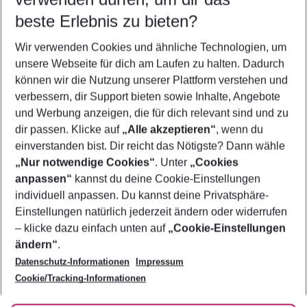
08.08.26
–
06.08.27
5-8 Nächte
beste Erlebnis zu bieten?
Wer wird verreisen
Wir verwenden Cookies und ähnliche Technologien, um
2 Erwachsene
Keine Kinder
unsere Webseite für dich am Laufen zu halten. Dadurch
können wir die Nutzung unserer Plattform verstehen und
Mehr Filter anzeigen
verbessern, dir Support bieten sowie Inhalte, Angebote
und Werbung anzeigen, die für dich relevant sind und zu
dir passen. Klicke auf
„Alle akzeptieren“
, wenn du
einverstanden bist. Dir reicht das Nötigste? Dann wähle
„Nur notwendige Cookies“
. Unter
„Cookies
anpassen“
kannst du deine Cookie-Einstellungen
Footer
Footer navigation
individuell anpassen. Du kannst deine Privatsphäre-
Über uns
Einstellungen natürlich jederzeit ändern oder widerrufen
AGB
– klicke dazu einfach unten auf
„Cookie-Einstellungen
Service & Hilfe
Bestpreisgarantie
ändern“
.
Datenschutz-Informationen
Impressum
Agenturbetreuung
Cookie-Einstellungen ändern
Folge uns
Barrierefreies Reisen
Cookie/Tracking-Informationen
Cookie-Richtlinie
Check-in
Datenschutz