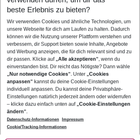
09.08.26
–
07.08.27
5-8 Nächte
beste Erlebnis zu bieten?
Wer wird verreisen
Wir verwenden Cookies und ähnliche Technologien, um
2 Erwachsene
Keine Kinder
unsere Webseite für dich am Laufen zu halten. Dadurch
können wir die Nutzung unserer Plattform verstehen und
Mehr Filter anzeigen
verbessern, dir Support bieten sowie Inhalte, Angebote
und Werbung anzeigen, die für dich relevant sind und zu
dir passen. Klicke auf
„Alle akzeptieren“
, wenn du
einverstanden bist. Dir reicht das Nötigste? Dann wähle
„Nur notwendige Cookies“
. Unter
„Cookies
anpassen“
kannst du deine Cookie-Einstellungen
Footer
Footer navigation
individuell anpassen. Du kannst deine Privatsphäre-
Über uns
Einstellungen natürlich jederzeit ändern oder widerrufen
AGB
– klicke dazu einfach unten auf
„Cookie-Einstellungen
Service & Hilfe
Bestpreisgarantie
ändern“
.
Datenschutz-Informationen
Impressum
Agenturbetreuung
Cookie-Einstellungen ändern
Folge uns
Barrierefreies Reisen
Cookie/Tracking-Informationen
Cookie-Richtlinie
Check-in
Datenschutz