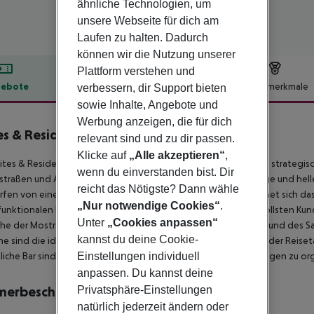
ähnliche Technologien, um
unsere Webseite für dich am
Laufen zu halten. Dadurch
können wir die Nutzung unserer
Plattform verstehen und
ebote
Hotelbeschreibung
Hotelmerkmale
verbessern, dir Support bieten
sowie Inhalte, Angebote und
lbeschreibung
Werbung anzeigen, die für dich
es & Residence Hotel
relevant sind und zu dir passen.
4
Klicke auf
„Alle akzeptieren“
,
ites & Residence Hotel ist ein komfortables 4-Sterne-Hotel in strategi
wenn du einverstanden bist. Dir
traßen und Autobahnen. Das Hotel verfügt über 43 geräumige und helle
reicht das Nötigste? Dann wähle
fen von einem Team von Ingenieuren und Architekten, zeichnet sich das
„Nur notwendige Cookies“
.
funktionalen Räume aus, die den Bedürfnissen der anspruchsvollsten Kun
Unter
„Cookies anpassen“
he der Mostra d''Oltremare, der NATO, der Citta della Scienza und des 
kannst du deine Cookie-
he sind die idealen Orte, um sich nach einem langen Arbeits- oder Reis
Einstellungen individuell
iche Bar sind perfekt, um eine breite Palette von Veranstaltungen zu or
anpassen. Du kannst deine
Privatsphäre-Einstellungen
merbeschreibung
natürlich jederzeit ändern oder