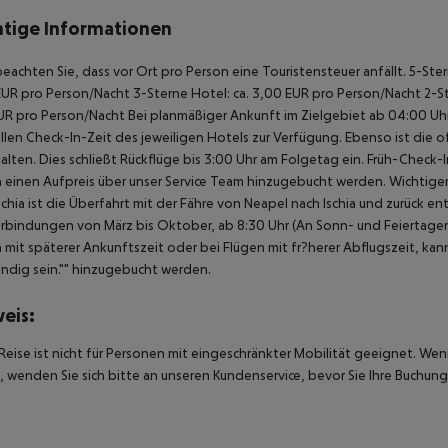
tige Informationen
beachten Sie, dass vor Ort pro Person eine Touristensteuer anfällt. 5-Ste
UR pro Person/Nacht 3-Sterne Hotel: ca. 3,00 EUR pro Person/Nacht 2-Ste
UR pro Person/Nacht Bei planmäßiger Ankunft im Zielgebiet ab 04:00 U
ellen Check-In-Zeit des jeweiligen Hotels zur Verfügung. Ebenso ist die 
alten. Dies schließt Rückflüge bis 3:00 Uhr am Folgetag ein. Früh-Chec
einen Aufpreis über unser Service Team hinzugebucht werden. Wichtiger H
schia ist die Überfahrt mit der Fähre von Neapel nach Ischia und zurück 
rbindungen von März bis Oktober, ab 8:30 Uhr (An Sonn- und Feiertagen 
 mit späterer Ankunftszeit oder bei Flügen mit fr?herer Abflugszeit, kan
dig sein."" hinzugebucht werden.
eis:
Reise ist nicht für Personen mit eingeschränkter Mobilität geeignet. We
 wenden Sie sich bitte an unseren Kundenservice, bevor Sie Ihre Buchung