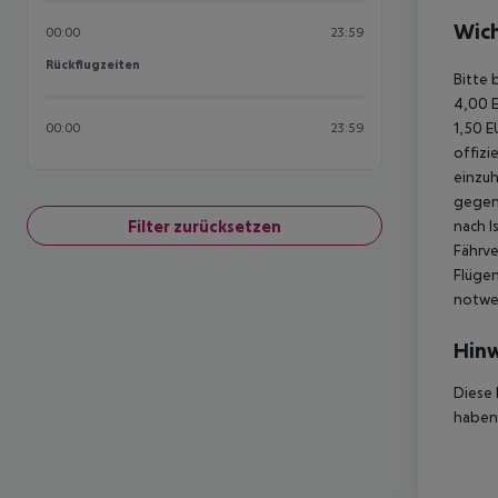
Wich
00:00
23:59
Rückflugzeiten
Rückflugzeiten
Bitte 
4,00 E
1,50 E
00:00
23:59
offizi
einzuh
gegen 
Filter zurücksetzen
nach I
Fährve
Flügen
notwen
Hinw
Diese 
haben,