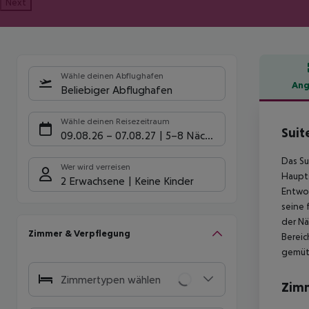
Next
Wähle deinen Abflughafen
Ang
Beliebiger Abflughafen
Hote
Wähle deinen Reisezeitraum
Suit
09.08.26
–
07.08.27
5-8 Nächte
Das Su
Wer wird verreisen
Haupts
2 Erwachsene
Keine Kinder
Entwor
seine 
der Nä
Zimmer & Verpflegung
Bereic
gemütl
Zimmertypen wählen
Zim