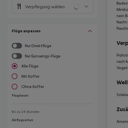
Badezi
Verpflegung wählen
Minikü
nein B
Nacht-
Rauch
Flüge anpassen
Ver
Nur Direktflüge
Frühst
Nur Eurowings-Flüge
nach M
Alle Flüge
Veget
Mit Koffer
Well
Ohne Koffer
Solari
Flugdauer
Flugdauer
Zusä
Bis zu 24 Stunden
Abflugzeiten
Abflugzeiten
Americ