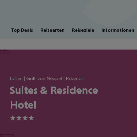
Top Deals
Reisearten
Reiseziele
Informationen
ious
Italien | Golf von Neapel | Pozzuoli
Suites & Residence
Hotel
4