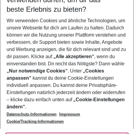
11.08.26
–
09.08.27
5-8 Nächte
beste Erlebnis zu bieten?
Wer wird verreisen
Wir verwenden Cookies und ähnliche Technologien, um
2 Erwachsene
Keine Kinder
unsere Webseite für dich am Laufen zu halten. Dadurch
können wir die Nutzung unserer Plattform verstehen und
Mehr Filter anzeigen
verbessern, dir Support bieten sowie Inhalte, Angebote
und Werbung anzeigen, die für dich relevant sind und zu
dir passen. Klicke auf
„Alle akzeptieren“
, wenn du
einverstanden bist. Dir reicht das Nötigste? Dann wähle
„Nur notwendige Cookies“
. Unter
„Cookies
anpassen“
kannst du deine Cookie-Einstellungen
Footer
Footer navigation
individuell anpassen. Du kannst deine Privatsphäre-
Über uns
Einstellungen natürlich jederzeit ändern oder widerrufen
AGB
– klicke dazu einfach unten auf
„Cookie-Einstellungen
Service & Hilfe
Bestpreisgarantie
ändern“
.
Datenschutz-Informationen
Impressum
Agenturbetreuung
Cookie-Einstellungen ändern
Folge uns
Barrierefreies Reisen
Cookie/Tracking-Informationen
Cookie-Richtlinie
Check-in
Datenschutz