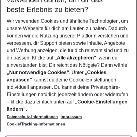
11.08.26
–
09.08.27
5-8 Nächte
beste Erlebnis zu bieten?
Wer wird verreisen
Wir verwenden Cookies und ähnliche Technologien, um
2 Erwachsene
Keine Kinder
unsere Webseite für dich am Laufen zu halten. Dadurch
können wir die Nutzung unserer Plattform verstehen und
Mehr Filter anzeigen
verbessern, dir Support bieten sowie Inhalte, Angebote
und Werbung anzeigen, die für dich relevant sind und zu
dir passen. Klicke auf
„Alle akzeptieren“
, wenn du
einverstanden bist. Dir reicht das Nötigste? Dann wähle
„Nur notwendige Cookies“
. Unter
„Cookies
anpassen“
kannst du deine Cookie-Einstellungen
Footer
Footer navigation
individuell anpassen. Du kannst deine Privatsphäre-
Über uns
Einstellungen natürlich jederzeit ändern oder widerrufen
AGB
– klicke dazu einfach unten auf
„Cookie-Einstellungen
Service & Hilfe
Bestpreisgarantie
ändern“
.
Datenschutz-Informationen
Impressum
Agenturbetreuung
Cookie-Einstellungen ändern
Folge uns
Barrierefreies Reisen
Cookie/Tracking-Informationen
Cookie-Richtlinie
Check-in
Datenschutz