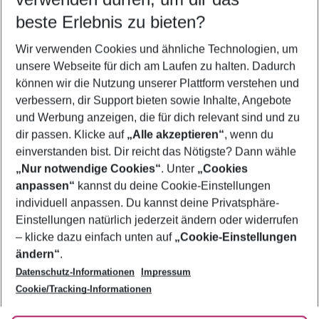
10.08.26
–
08.08.27
5-8 Nächte
beste Erlebnis zu bieten?
Wer wird verreisen
Wir verwenden Cookies und ähnliche Technologien, um
2 Erwachsene
Keine Kinder
unsere Webseite für dich am Laufen zu halten. Dadurch
können wir die Nutzung unserer Plattform verstehen und
Mehr Filter anzeigen
verbessern, dir Support bieten sowie Inhalte, Angebote
und Werbung anzeigen, die für dich relevant sind und zu
dir passen. Klicke auf
„Alle akzeptieren“
, wenn du
einverstanden bist. Dir reicht das Nötigste? Dann wähle
„Nur notwendige Cookies“
. Unter
„Cookies
anpassen“
kannst du deine Cookie-Einstellungen
Footer
Footer navigation
individuell anpassen. Du kannst deine Privatsphäre-
Über uns
Einstellungen natürlich jederzeit ändern oder widerrufen
AGB
– klicke dazu einfach unten auf
„Cookie-Einstellungen
Service & Hilfe
Bestpreisgarantie
ändern“
.
Datenschutz-Informationen
Impressum
Agenturbetreuung
Cookie-Einstellungen ändern
Folge uns
Barrierefreies Reisen
Cookie/Tracking-Informationen
Cookie-Richtlinie
Check-in
Datenschutz