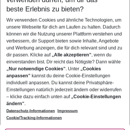
08.08.26
–
06.08.27
5-8 Nächte
beste Erlebnis zu bieten?
Wer wird verreisen
Wir verwenden Cookies und ähnliche Technologien, um
2 Erwachsene
Keine Kinder
unsere Webseite für dich am Laufen zu halten. Dadurch
können wir die Nutzung unserer Plattform verstehen und
Mehr Filter anzeigen
verbessern, dir Support bieten sowie Inhalte, Angebote
und Werbung anzeigen, die für dich relevant sind und zu
dir passen. Klicke auf
„Alle akzeptieren“
, wenn du
einverstanden bist. Dir reicht das Nötigste? Dann wähle
„Nur notwendige Cookies“
. Unter
„Cookies
anpassen“
kannst du deine Cookie-Einstellungen
Footer
Footer navigation
individuell anpassen. Du kannst deine Privatsphäre-
Über uns
Einstellungen natürlich jederzeit ändern oder widerrufen
AGB
– klicke dazu einfach unten auf
„Cookie-Einstellungen
Service & Hilfe
Bestpreisgarantie
ändern“
.
Datenschutz-Informationen
Impressum
Agenturbetreuung
Cookie-Einstellungen ändern
Folge uns
Barrierefreies Reisen
Cookie/Tracking-Informationen
Cookie-Richtlinie
Check-in
Datenschutz