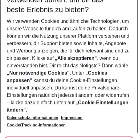
10.08.26
–
08.08.27
5-8 Nächte
beste Erlebnis zu bieten?
Wer wird verreisen
Wir verwenden Cookies und ähnliche Technologien, um
2 Erwachsene
Keine Kinder
unsere Webseite für dich am Laufen zu halten. Dadurch
können wir die Nutzung unserer Plattform verstehen und
Mehr Filter anzeigen
verbessern, dir Support bieten sowie Inhalte, Angebote
und Werbung anzeigen, die für dich relevant sind und zu
dir passen. Klicke auf
„Alle akzeptieren“
, wenn du
einverstanden bist. Dir reicht das Nötigste? Dann wähle
„Nur notwendige Cookies“
. Unter
„Cookies
anpassen“
kannst du deine Cookie-Einstellungen
Footer
Footer navigation
individuell anpassen. Du kannst deine Privatsphäre-
Über uns
Einstellungen natürlich jederzeit ändern oder widerrufen
AGB
– klicke dazu einfach unten auf
„Cookie-Einstellungen
Service & Hilfe
Bestpreisgarantie
ändern“
.
Datenschutz-Informationen
Impressum
Agenturbetreuung
Cookie-Einstellungen ändern
Folge uns
Barrierefreies Reisen
Cookie/Tracking-Informationen
Cookie-Richtlinie
Check-in
Datenschutz