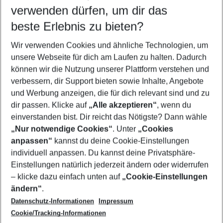
verwenden dürfen, um dir das
Wähle deinen Reisezeitraum
11.08.26
–
09.08.27
5-8 Nächte
beste Erlebnis zu bieten?
Wer wird verreisen
Wir verwenden Cookies und ähnliche Technologien, um
2 Erwachsene
Keine Kinder
unsere Webseite für dich am Laufen zu halten. Dadurch
können wir die Nutzung unserer Plattform verstehen und
Mehr Filter anzeigen
verbessern, dir Support bieten sowie Inhalte, Angebote
und Werbung anzeigen, die für dich relevant sind und zu
dir passen. Klicke auf
„Alle akzeptieren“
, wenn du
einverstanden bist. Dir reicht das Nötigste? Dann wähle
„Nur notwendige Cookies“
. Unter
„Cookies
anpassen“
kannst du deine Cookie-Einstellungen
Footer
Footer navigation
individuell anpassen. Du kannst deine Privatsphäre-
Über uns
Einstellungen natürlich jederzeit ändern oder widerrufen
AGB
– klicke dazu einfach unten auf
„Cookie-Einstellungen
Service & Hilfe
Bestpreisgarantie
ändern“
.
Datenschutz-Informationen
Impressum
Agenturbetreuung
Cookie-Einstellungen ändern
Folge uns
Barrierefreies Reisen
Cookie/Tracking-Informationen
Cookie-Richtlinie