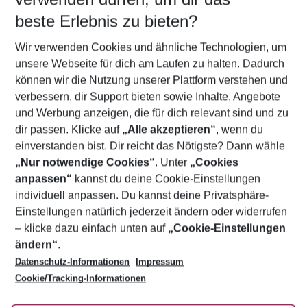
09.08.26
–
07.08.27
5-8 Nächte
beste Erlebnis zu bieten?
Wer wird verreisen
Wir verwenden Cookies und ähnliche Technologien, um
2 Erwachsene
Keine Kinder
unsere Webseite für dich am Laufen zu halten. Dadurch
können wir die Nutzung unserer Plattform verstehen und
Mehr Filter anzeigen
verbessern, dir Support bieten sowie Inhalte, Angebote
und Werbung anzeigen, die für dich relevant sind und zu
dir passen. Klicke auf
„Alle akzeptieren“
, wenn du
einverstanden bist. Dir reicht das Nötigste? Dann wähle
„Nur notwendige Cookies“
. Unter
„Cookies
anpassen“
kannst du deine Cookie-Einstellungen
Footer
Footer navigation
individuell anpassen. Du kannst deine Privatsphäre-
Über uns
Einstellungen natürlich jederzeit ändern oder widerrufen
AGB
– klicke dazu einfach unten auf
„Cookie-Einstellungen
Service & Hilfe
Bestpreisgarantie
ändern“
.
Datenschutz-Informationen
Impressum
Agenturbetreuung
Cookie-Einstellungen ändern
Folge uns
Barrierefreies Reisen
Cookie/Tracking-Informationen
Cookie-Richtlinie
Check-in
Datenschutz