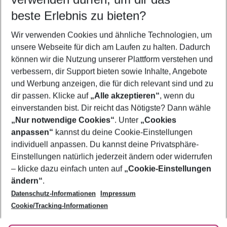
08.08.26
–
06.08.27
5-8 Nächte
beste Erlebnis zu bieten?
Wer wird verreisen
Wir verwenden Cookies und ähnliche Technologien, um
2 Erwachsene
Keine Kinder
unsere Webseite für dich am Laufen zu halten. Dadurch
können wir die Nutzung unserer Plattform verstehen und
Mehr Filter anzeigen
verbessern, dir Support bieten sowie Inhalte, Angebote
und Werbung anzeigen, die für dich relevant sind und zu
dir passen. Klicke auf
„Alle akzeptieren“
, wenn du
einverstanden bist. Dir reicht das Nötigste? Dann wähle
„Nur notwendige Cookies“
. Unter
„Cookies
anpassen“
kannst du deine Cookie-Einstellungen
Footer
Footer navigation
individuell anpassen. Du kannst deine Privatsphäre-
Über uns
Einstellungen natürlich jederzeit ändern oder widerrufen
AGB
– klicke dazu einfach unten auf
„Cookie-Einstellungen
Service & Hilfe
Bestpreisgarantie
ändern“
.
Datenschutz-Informationen
Impressum
Agenturbetreuung
Cookie-Einstellungen ändern
Folge uns
Barrierefreies Reisen
Cookie/Tracking-Informationen
Cookie-Richtlinie
Check-in
Datenschutz