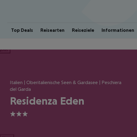
Top Deals
Reisearten
Reiseziele
Informationen
ious
Italien | Oberitalienische Seen & Gardasee | Peschiera
del Garda
Residenza Eden
3