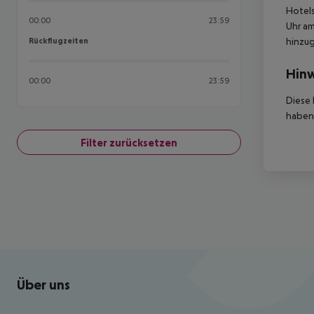
Hotels
00:00
23:59
Uhr am
Rückflugzeiten
hinzu
Rückflugzeiten
Hinw
00:00
23:59
Diese 
haben,
Filter zurücksetzen
Footer
Footer navigation
Über uns