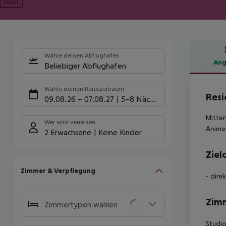
Next
Wähle deinen Abflughafen
Ang
Beliebiger Abflughafen
Hote
Wähle deinen Reisezeitraum
Resi
09.08.26
–
07.08.27
5-8 Nächte
Mitten
Wer wird verreisen
Animat
2 Erwachsene
Keine Kinder
Ziel
Zimmer & Verpflegung
- dire
Zim
Zimmertypen wählen
Studio