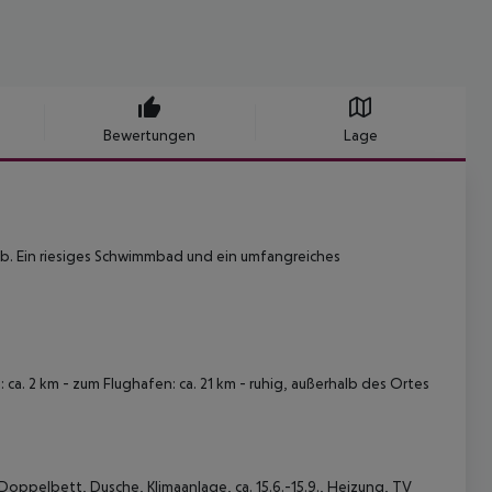
Bewertungen
Lage
aub. Ein riesiges Schwimmbad und ein umfangreiches
 ca. 2 km - zum Flughafen: ca. 21 km - ruhig, außerhalb des Ortes
Doppelbett, Dusche, Klimaanlage, ca. 15.6.-15.9., Heizung, TV