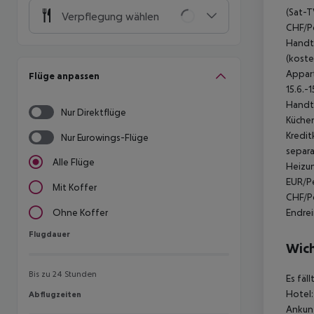
(Sat-T
Verpflegung wählen
CHF/Pe
Handtu
(koste
Appart
Flüge anpassen
15.6.-
Handtü
Nur Direktflüge
Küchen
Kredit
Nur Eurowings-Flüge
separa
Alle Flüge
Heizun
EUR/Pe
Mit Koffer
CHF/Pe
Endrei
Ohne Koffer
Flugdauer
Flugdauer
Wich
Bis zu 24 Stunden
Es fäl
Hotel:
Abflugzeiten
Abflugzeiten
Ankunf