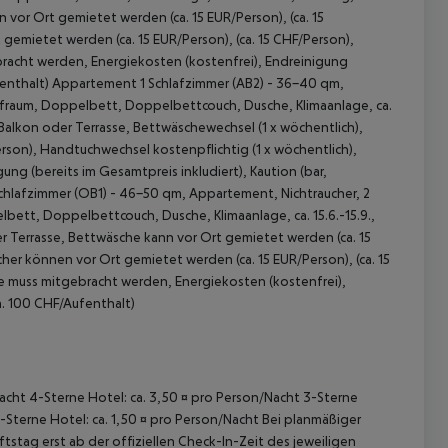
 vor Ort gemietet werden (ca. 15 EUR/Person), (ca. 15
emietet werden (ca. 15 EUR/Person), (ca. 15 CHF/Person),
racht werden, Energiekosten (kostenfrei), Endreinigung
Aufenthalt) Appartement 1 Schlafzimmer (AB2) - 36-40 qm,
afraum, Doppelbett, Doppelbettcouch, Dusche, Klimaanlage, ca.
, Balkon oder Terrasse, Bettwäschewechsel (1 x wöchentlich),
rson), Handtuchwechsel kostenpflichtig (1 x wöchentlich),
g (bereits im Gesamtpreis inkludiert), Kaution (bar,
 akzeptieren
Schlafzimmer (OB1) - 46-50 qm, Appartement, Nichtraucher, 2
bett, Doppelbettcouch, Dusche, Klimaanlage, ca. 15.6.-15.9.,
er Terrasse, Bettwäsche kann vor Ort gemietet werden (ca. 15
her können vor Ort gemietet werden (ca. 15 EUR/Person), (ca. 15
e muss mitgebracht werden, Energiekosten (kostenfrei),
ca. 100 CHF/Aufenthalt)
/Nacht 4-Sterne Hotel: ca. 3,50 ¤ pro Person/Nacht 3-Sterne
1-Sterne Hotel: ca. 1,50 ¤ pro Person/Nacht Bei planmäßiger
tag erst ab der offiziellen Check-In-Zeit des jeweiligen