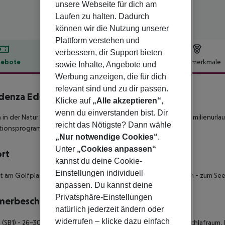
unsere Webseite für dich am
Laufen zu halten. Dadurch
können wir die Nutzung unserer
Plattform verstehen und
verbessern, dir Support bieten
ebote
Hotelbeschreibung
Hotelmerkmale
sowie Inhalte, Angebote und
Werbung anzeigen, die für dich
lbeschreibung
relevant sind und zu dir passen.
denza Eden
Klicke auf
„Alle akzeptieren“
,
3
wenn du einverstanden bist. Dir
 in der Natur bietet die Anlage ideale Unterkünfte für einen Familienurl
reicht das Nötigste? Dann wähle
ionsprogramm versichern Vergnügung für Groß und Klein.
„Nur notwendige Cookies“
.
Unter
„Cookies anpassen“
ort
kannst du deine Cookie-
Einstellungen individuell
kt am Golfplatz: Paradiso del Garda - zum Ortszentrum: ca. 2 km - zum See:
anpassen. Du kannst deine
Privatsphäre-Einstellungen
merbeschreibung
natürlich jederzeit ändern oder
widerrufen – klicke dazu einfach
 (SB1) - 26-30 qm, Studio, Nichtraucher, kombinierter Wohn-/Schlafraum, 