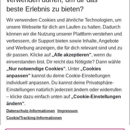
08.08.26
–
06.08.27
5-8 Nächte
beste Erlebnis zu bieten?
Wer wird verreisen
Wir verwenden Cookies und ähnliche Technologien, um
2 Erwachsene
Keine Kinder
unsere Webseite für dich am Laufen zu halten. Dadurch
können wir die Nutzung unserer Plattform verstehen und
Mehr Filter anzeigen
verbessern, dir Support bieten sowie Inhalte, Angebote
und Werbung anzeigen, die für dich relevant sind und zu
dir passen. Klicke auf
„Alle akzeptieren“
, wenn du
einverstanden bist. Dir reicht das Nötigste? Dann wähle
„Nur notwendige Cookies“
. Unter
„Cookies
anpassen“
kannst du deine Cookie-Einstellungen
Footer
Footer navigation
individuell anpassen. Du kannst deine Privatsphäre-
Über uns
Einstellungen natürlich jederzeit ändern oder widerrufen
AGB
– klicke dazu einfach unten auf
„Cookie-Einstellungen
Service & Hilfe
Bestpreisgarantie
ändern“
.
Datenschutz-Informationen
Impressum
Agenturbetreuung
Cookie-Einstellungen ändern
Folge uns
Barrierefreies Reisen
Cookie/Tracking-Informationen
Cookie-Richtlinie
Check-in
Datenschutz