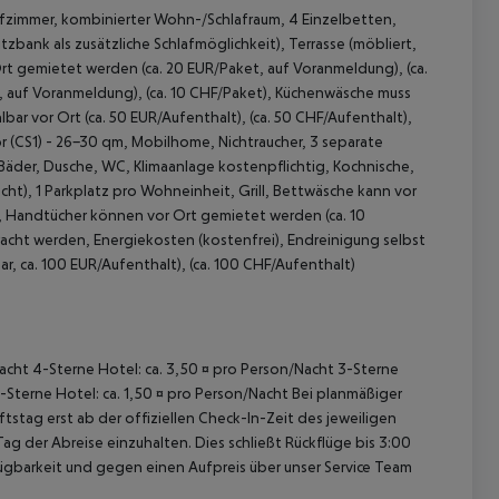
fzimmer, kombinierter Wohn-/Schlafraum, 4 Einzelbetten,
zbank als zusätzliche Schlafmöglichkeit), Terrasse (möbliert,
Ort gemietet werden (ca. 20 EUR/Paket, auf Voranmeldung), (ca.
 auf Voranmeldung), (ca. 10 CHF/Paket), Küchenwäsche muss
ar vor Ort (ca. 50 EUR/Aufenthalt), (ca. 50 CHF/Aufenthalt),
or (CS1) - 26-30 qm, Mobilhome, Nichtraucher, 3 separate
äder, Dusche, WC, Klimaanlage kostenpflichtig, Kochnische,
acht), 1 Parkplatz pro Wohneinheit, Grill, Bettwäsche kann vor
 akzeptieren
), Handtücher können vor Ort gemietet werden (ca. 10
acht werden, Energiekosten (kostenfrei), Endreinigung selbst
ar, ca. 100 EUR/Aufenthalt), (ca. 100 CHF/Aufenthalt)
/Nacht 4-Sterne Hotel: ca. 3,50 ¤ pro Person/Nacht 3-Sterne
1-Sterne Hotel: ca. 1,50 ¤ pro Person/Nacht Bei planmäßiger
tag erst ab der offiziellen Check-In-Zeit des jeweiligen
ag der Abreise einzuhalten. Dies schließt Rückflüge bis 3:00
gbarkeit und gegen einen Aufpreis über unser Service Team