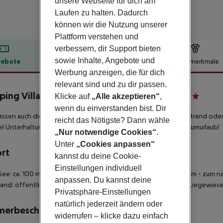
unsere Webseite für dich am
Laufen zu halten. Dadurch
können wir die Nutzung unserer
Plattform verstehen und
verbessern, dir Support bieten
sowie Inhalte, Angebote und
ebote
Hotelbeschreibung
Hotelmerkmale
Werbung anzeigen, die für dich
lbeschreibung
relevant sind und zu dir passen.
ing Village Butterfly by Happy Camp
Klicke auf
„Alle akzeptieren“
,
4
wenn du einverstanden bist. Dir
assen auch die unterschiedlichsten Wünsche unter einen Hut. Strand oder
reicht das Nötigste? Dann wähle
el Unterhaltung für jedes Alter wird der Campingurlaub zum Traumurlaub!
„Nur notwendige Cookies“
.
Unter
„Cookies anpassen“
ort
kannst du deine Cookie-
Einstellungen individuell
See: ca. 100 m - zum Ortszentrum: Peschiera del Garda, ca. 900 m - zum nä
anpassen. Du kannst deine
rand: öffentlich, von der Anlage getrennt durch Promenade - Liegewiese:
Privatsphäre-Einstellungen
natürlich jederzeit ändern oder
merbeschreibung
widerrufen – klicke dazu einfach