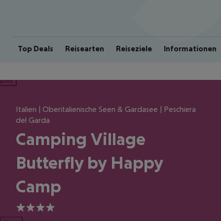
Top Deals
Reisearten
Reiseziele
Informationen
ious
Italien | Oberitalienische Seen & Gardasee | Peschiera
del Garda
Camping Village
Butterfly by Happy
Camp
4