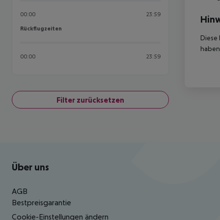
00:00
23:59
Hinw
Rückflugzeiten
Rückflugzeiten
Diese 
haben,
00:00
23:59
Filter zurücksetzen
Footer
Footer navigation
Über uns
AGB
Bestpreisgarantie
Cookie-Einstellungen ändern