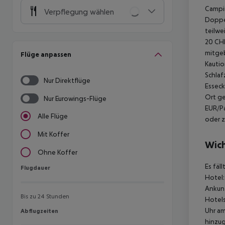
Campin
Verpflegung wählen
Doppel
teilwe
20 CHF
mitgeb
Flüge anpassen
Kautio
Schlaf
Nur Direktflüge
Esseck
Ort ge
Nur Eurowings-Flüge
EUR/Pa
Alle Flüge
oder z
Mit Koffer
Wich
Ohne Koffer
Es fäl
Flugdauer
Flugdauer
Hotel:
Ankunf
Bis zu 24 Stunden
Hotels
Uhr am
Abflugzeiten
Abflugzeiten
hinzu