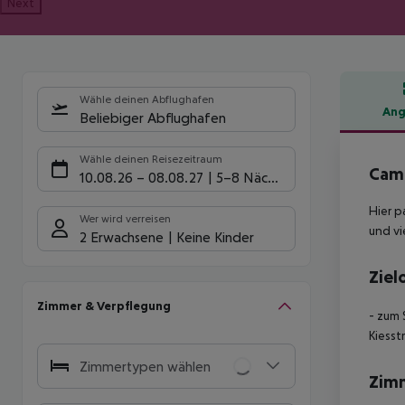
Next
Wähle deinen Abflughafen
Ang
Beliebiger Abflughafen
Hote
Wähle deinen Reisezeitraum
Camp
10.08.26
–
08.08.27
5-8 Nächte
Hier p
Wer wird verreisen
und vi
2 Erwachsene
Keine Kinder
Ziel
Zimmer & Verpflegung
- zum 
Kiesst
Zimmertypen wählen
Zim