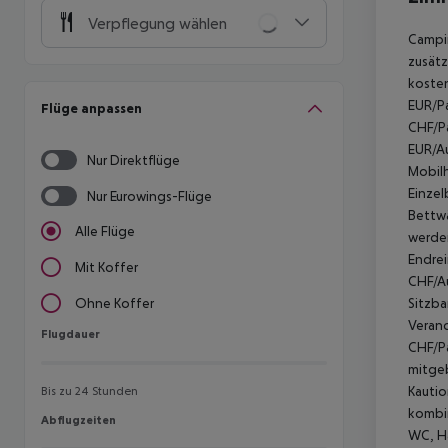
Verpflegung wählen
Campin
zusätz
kosten
EUR/Pa
Flüge anpassen
CHF/Pa
EUR/Au
Nur Direktflüge
Mobilh
Einzel
Nur Eurowings-Flüge
Bettwä
Alle Flüge
werden
Endrei
Mit Koffer
CHF/Au
Sitzba
Ohne Koffer
Verand
Flugdauer
Flugdauer
CHF/Pa
mitgeb
Kautio
Bis zu 24 Stunden
kombin
Abflugzeiten
Abflugzeiten
WC, Ha