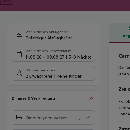
Next
Wähle deinen Abflughafen
Ang
Beliebiger Abflughafen
Hote
Wähle deinen Reisezeitraum
Camp
11.08.26
–
09.08.27
5-8 Nächte
Die fa
Wer wird verreisen
jeden 
2 Erwachsene
Keine Kinder
Ziel
Zimmer & Verpflegung
- dire
zentra
Sonnen
Zimmertypen wählen
Zim