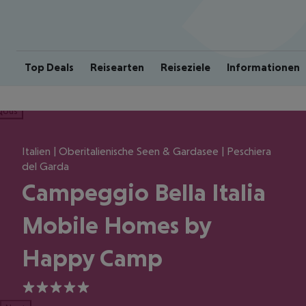
Top Deals
Reisearten
Reiseziele
Informationen
ious
Italien | Oberitalienische Seen & Gardasee | Peschiera
del Garda
Campeggio Bella Italia
Mobile Homes by
Happy Camp
5