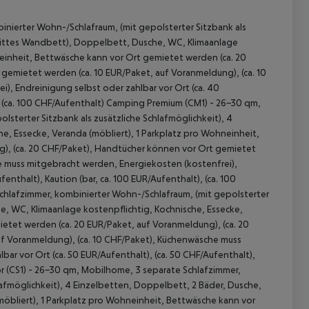
nierter Wohn-/Schlafraum, (mit gepolsterter Sitzbank als
 drittes Wandbett), Doppelbett, Dusche, WC, Klimaanlage
neinheit, Bettwäsche kann vor Ort gemietet werden (ca. 20
gemietet werden (ca. 10 EUR/Paket, auf Voranmeldung), (ca. 10
, Endreinigung selbst oder zahlbar vor Ort (ca. 40
), (ca. 100 CHF/Aufenthalt) Camping Premium (CM1) - 26-30 qm,
sterter Sitzbank als zusätzliche Schlafmöglichkeit), 4
e, Essecke, Veranda (möbliert), 1 Parkplatz pro Wohneinheit,
 akzeptieren
g), (ca. 20 CHF/Paket), Handtücher können vor Ort gemietet
e muss mitgebracht werden, Energiekosten (kostenfrei),
enthalt), Kaution (bar, ca. 100 EUR/Aufenthalt), (ca. 100
hlafzimmer, kombinierter Wohn-/Schlafraum, (mit gepolsterter
he, WC, Klimaanlage kostenpflichtig, Kochnische, Essecke,
etet werden (ca. 20 EUR/Paket, auf Voranmeldung), (ca. 20
f Voranmeldung), (ca. 10 CHF/Paket), Küchenwäsche muss
ar vor Ort (ca. 50 EUR/Aufenthalt), (ca. 50 CHF/Aufenthalt),
or (CS1) - 26-30 qm, Mobilhome, 3 separate Schlafzimmer,
lafmöglichkeit), 4 Einzelbetten, Doppelbett, 2 Bäder, Dusche,
möbliert), 1 Parkplatz pro Wohneinheit, Bettwäsche kann vor