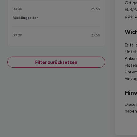
Ort ge
00:00
23:59
EUR/Pa
oder z
Rückflugzeiten
Rückflugzeiten
Wich
00:00
23:59
Es fäl
Hotel:
Ankunf
Filter zurücksetzen
Hotels
Uhr am
hinzu
Hinw
Diese 
haben,