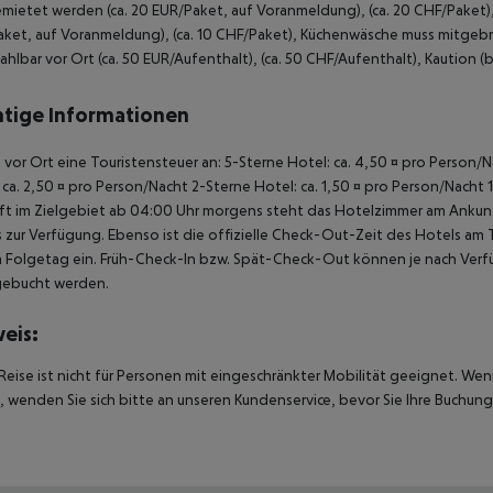
mietet werden (ca. 20 EUR/Paket, auf Voranmeldung), (ca. 20 CHF/Paket
ket, auf Voranmeldung), (ca. 10 CHF/Paket), Küchenwäsche muss mitgebr
ahlbar vor Ort (ca. 50 EUR/Aufenthalt), (ca. 50 CHF/Aufenthalt), Kaution (b
tige Informationen
lt vor Ort eine Touristensteuer an: 5-Sterne Hotel: ca. 4,50 ¤ pro Person
 ca. 2,50 ¤ pro Person/Nacht 2-Sterne Hotel: ca. 1,50 ¤ pro Person/Nacht 
t im Zielgebiet ab 04:00 Uhr morgens steht das Hotelzimmer am Ankunfts
 zur Verfügung. Ebenso ist die offizielle Check-Out-Zeit des Hotels am T
 Folgetag ein. Früh-Check-In bzw. Spät-Check-Out können je nach Verfü
gebucht werden.
eis:
Reise ist nicht für Personen mit eingeschränkter Mobilität geeignet. We
 wenden Sie sich bitte an unseren Kundenservice, bevor Sie Ihre Buchung