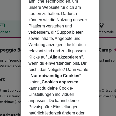
ähnliche Technologien, um
unsere Webseite für dich am
Laufen zu halten. Dadurch
können wir die Nutzung unserer
Plattform verstehen und
ebote
Hotelbeschreibung
Hotelmerkmale
verbessern, dir Support bieten
sowie Inhalte, Angebote und
lbeschreibung
Werbung anzeigen, die für dich
eggio Bella Italia Mobile Homes by Happy Camp
relevant sind und zu dir passen.
5
Klicke auf
„Alle akzeptieren“
,
milienfreundliche Ferienanlage direkt am Ufer des Gardasees lässt mit 
wenn du einverstanden bist. Dir
Wasserliebhabers höher schlagen.
reicht das Nötigste? Dann wähle
„Nur notwendige Cookies“
.
ort
Unter
„Cookies anpassen“
kannst du deine Cookie-
kt am See - zum Ortszentrum: Peschiera del Garda, ca. 1 km - zum Ortszent
Einstellungen individuell
l - Kiesstrand: gehört zur Anlage, Zugang über Badesteg - künstliche an
anpassen. Du kannst deine
schirme (kostenpflichtig)
Privatsphäre-Einstellungen
natürlich jederzeit ändern oder
merbeschreibung