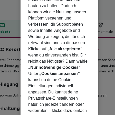
Laufen zu halten. Dadurch
können wir die Nutzung unserer
Plattform verstehen und
verbessern, dir Support bieten
sowie Inhalte, Angebote und
ebote
Hotelbeschreibung
Hotelmerkmale
Werbung anzeigen, die für dich
lbeschreibung
relevant sind und zu dir passen.
O Resort Cannamele Escape Tropea
Klicke auf
„Alle akzeptieren“
,
4
wenn du einverstanden bist. Dir
tel Cannamele Escape Tropea befindet sich ca. 650 m vom privaten San
reicht das Nötigste? Dann wähle
schirme ggfls. gegen Gebühr verfügbar. Zum touristischen Zentrum sind e
„Nur notwendige Cookies“
.
zaro ca. 86 km). Zu den nächsten Bars und Restaurants gelangt man nach r
Unter
„Cookies anpassen“
kannst du deine Cookie-
pflegung
Einstellungen individuell
anpassen. Du kannst deine
ück vom Buffet. Halbpension beinhaltet Frühstück und Abendessen.
Privatsphäre-Einstellungen
natürlich jederzeit ändern oder
rhaltung
widerrufen – klicke dazu einfach