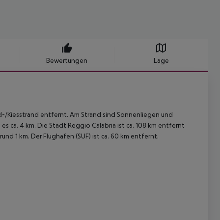
Bewertungen
Lage
d-/Kiesstrand entfernt. Am Strand sind Sonnenliegen und
s ca. 4 km. Die Stadt Reggio Calabria ist ca. 108 km entfernt
und 1 km. Der Flughafen (SUF) ist ca. 60 km entfernt.