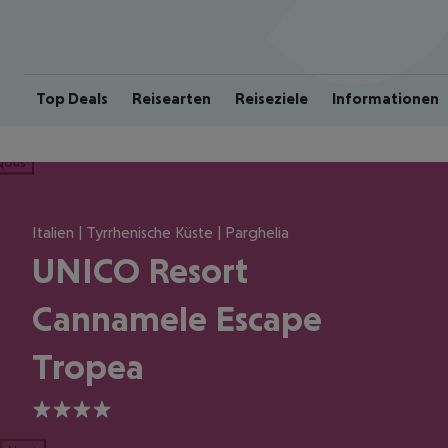
Top Deals
Reisearten
Reiseziele
Informationen
ious
Italien | Tyrrhenische Küste | Parghelia
UNICO Resort
Cannamele Escape
Tropea
4