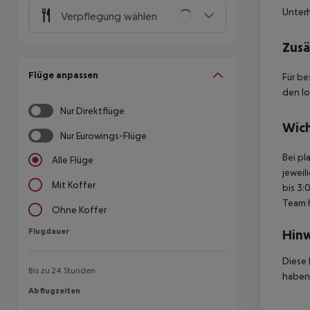
Unterh
Verpflegung wählen
Zusä
Flüge anpassen
Für be
den lo
Nur Direktflüge
Wich
Nur Eurowings-Flüge
Bei pl
Alle Flüge
jeweil
Mit Koffer
bis 3:
Team 
Ohne Koffer
Flugdauer
Flugdauer
Hinw
Diese 
Bis zu 24 Stunden
haben,
Abflugzeiten
Abflugzeiten