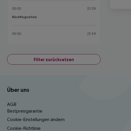
00:00
23:59
Rückflugzeiten
Rückflugzeiten
00:00
23:59
Filter zurücksetzen
Footer
Footer navigation
Über uns
AGB
Bestpreisgarantie
Cookie-Einstellungen ändern
Cookie-Richtlinie