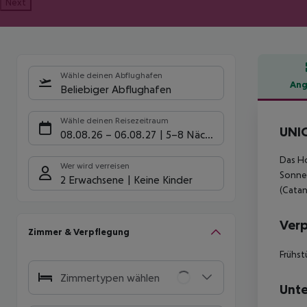
Next
Wähle deinen Abflughafen
Ang
Beliebiger Abflughafen
Hote
Wähle deinen Reisezeitraum
UNIC
08.08.26
–
06.08.27
5-8 Nächte
Das Ho
Wer wird verreisen
Sonnen
2 Erwachsene
Keine Kinder
(Catan
Ver
Zimmer & Verpflegung
Frühst
Zimmertypen wählen
Unte