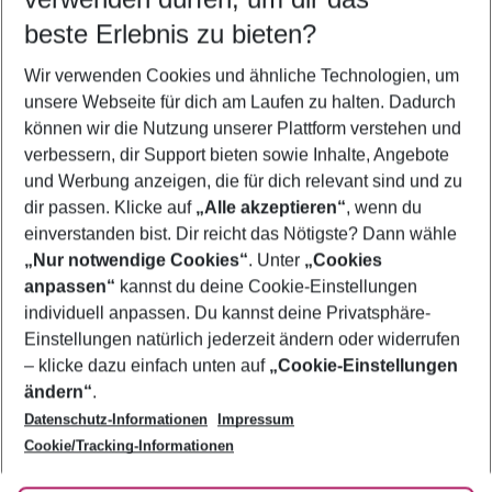
08.08.26
–
06.08.27
5-8 Nächte
beste Erlebnis zu bieten?
Wer wird verreisen
Wir verwenden Cookies und ähnliche Technologien, um
2 Erwachsene
Keine Kinder
unsere Webseite für dich am Laufen zu halten. Dadurch
können wir die Nutzung unserer Plattform verstehen und
Mehr Filter anzeigen
verbessern, dir Support bieten sowie Inhalte, Angebote
und Werbung anzeigen, die für dich relevant sind und zu
dir passen. Klicke auf
„Alle akzeptieren“
, wenn du
einverstanden bist. Dir reicht das Nötigste? Dann wähle
„Nur notwendige Cookies“
. Unter
„Cookies
anpassen“
kannst du deine Cookie-Einstellungen
Footer
Footer navigation
individuell anpassen. Du kannst deine Privatsphäre-
Über uns
Einstellungen natürlich jederzeit ändern oder widerrufen
AGB
– klicke dazu einfach unten auf
„Cookie-Einstellungen
Service & Hilfe
Bestpreisgarantie
ändern“
.
Datenschutz-Informationen
Impressum
Agenturbetreuung
Cookie-Einstellungen ändern
Folge uns
Barrierefreies Reisen
Cookie/Tracking-Informationen
Cookie-Richtlinie
Check-in
Datenschutz