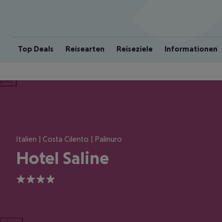
Top Deals
Reisearten
Reiseziele
Informationen
ious
Italien | Costa Cilento | Palinuro
Hotel Saline
4