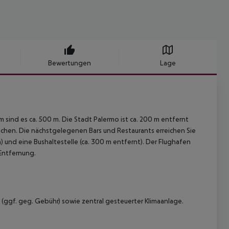
Bewertungen
Lage
 sind es ca. 500 m. Die Stadt Palermo ist ca. 200 m entfernt
reichen. Die nächstgelegenen Bars und Restaurants erreichen Sie
m) und eine Bushaltestelle (ca. 300 m entfernt). Der Flughafen
 Entfernung.
 (ggf. geg. Gebühr) sowie zentral gesteuerter Klimaanlage.