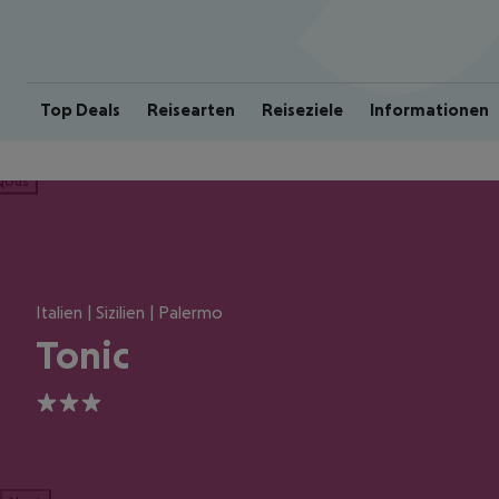
Top Deals
Reisearten
Reiseziele
Informationen
ious
Italien | Sizilien | Palermo
Tonic
3