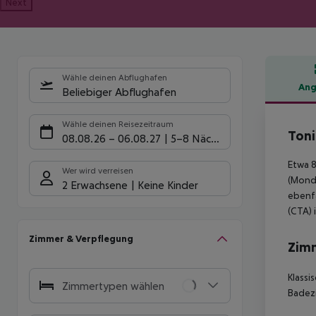
Next
Wähle deinen Abflughafen
Ang
Beliebiger Abflughafen
Hote
Wähle deinen Reisezeitraum
Toni
08.08.26
–
06.08.27
5-8 Nächte
Etwa 8
Wer wird verreisen
(Monde
2 Erwachsene
Keine Kinder
ebenfa
(CTA) 
Zimmer & Verpflegung
Zim
Klassi
Zimmertypen wählen
Badez