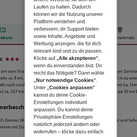
Laufen zu halten. Dadurch
können wir die Nutzung unserer
Plattform verstehen und
verbessern, dir Support bieten
sowie Inhalte, Angebote und
ebote
Hotelbeschreibung
Hotelmerkmale
Werbung anzeigen, die für dich
lbeschreibung
relevant sind und zu dir passen.
c
Klicke auf
„Alle akzeptieren“
,
3
wenn du einverstanden bist. Dir
 km vom Strand entfernt liegt das Hotel Tonic. Zum touristischen Zentrum
reicht das Nötigste? Dann wähle
llo ca. 8 km, Trapani ca. 110 km). Ein Supermarkt ist nach ca. 200 m zu er
„Nur notwendige Cookies“
.
lls nach rund 200 m. Für Mobilität im Urlaub sorgen ein Taxistand (ca. 1 k
Unter
„Cookies anpassen“
ist ca. 207 km entfernt. Ein weiterer Flughafen (PMO) liegt in etwa 35 km
kannst du deine Cookie-
Einstellungen individuell
merbeschreibung
anpassen. Du kannst deine
Privatsphäre-Einstellungen
sch Zimmer:
Mit Heizung (zentral gesteuert), Internet (kostenlos) und Safe
natürlich jederzeit ändern oder
immer mit Dusche.
Klassisch Zimmer:
Klassisch Zimmer:
widerrufen – klicke dazu einfach