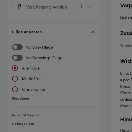
Ver
Verpflegung wählen
Frühst
Flüge anpassen
Zusä
Servic
Nur Direktflüge
Nur Eurowings-Flüge
Wich
Alle Flüge
Bitte 
Mit Koffer
¤ pro 
Person
Ohne Koffer
Check-
Flugdauer
Flugdauer
schlie
über u
Bis zu 24 Stunden
Hinw
Abflugzeiten
Abflugzeiten
Diese 