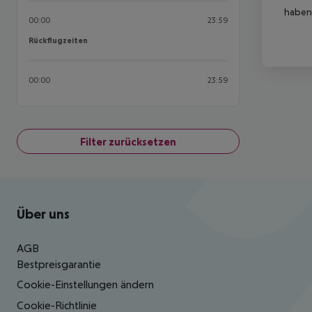
haben,
00:00
23:59
Rückflugzeiten
Rückflugzeiten
00:00
23:59
Filter zurücksetzen
Footer
Footer navigation
Über uns
AGB
Bestpreisgarantie
Cookie-Einstellungen ändern
Cookie-Richtlinie