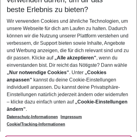
09.08.26
–
07.08.27
5-8 Nächte
beste Erlebnis zu bieten?
Wer wird verreisen
Wir verwenden Cookies und ähnliche Technologien, um
2 Erwachsene
Keine Kinder
unsere Webseite für dich am Laufen zu halten. Dadurch
können wir die Nutzung unserer Plattform verstehen und
Mehr Filter anzeigen
verbessern, dir Support bieten sowie Inhalte, Angebote
und Werbung anzeigen, die für dich relevant sind und zu
dir passen. Klicke auf
„Alle akzeptieren“
, wenn du
einverstanden bist. Dir reicht das Nötigste? Dann wähle
„Nur notwendige Cookies“
. Unter
„Cookies
anpassen“
kannst du deine Cookie-Einstellungen
Footer
Footer navigation
individuell anpassen. Du kannst deine Privatsphäre-
Über uns
Einstellungen natürlich jederzeit ändern oder widerrufen
AGB
– klicke dazu einfach unten auf
„Cookie-Einstellungen
Service & Hilfe
Bestpreisgarantie
ändern“
.
Datenschutz-Informationen
Impressum
Agenturbetreuung
Cookie-Einstellungen ändern
Folge uns
Barrierefreies Reisen
Cookie/Tracking-Informationen
Cookie-Richtlinie
Check-in
Datenschutz