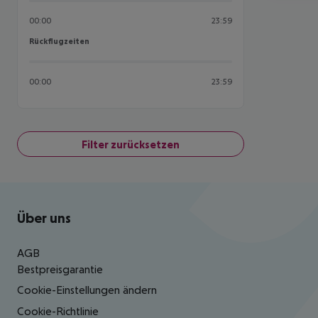
00:00
23:59
Rückflugzeiten
Rückflugzeiten
00:00
23:59
Filter zurücksetzen
Footer
Footer navigation
Über uns
AGB
Bestpreisgarantie
Cookie-Einstellungen ändern
Cookie-Richtlinie