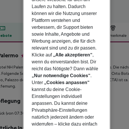
Laufen zu halten. Dadurch
können wir die Nutzung unserer
Plattform verstehen und
verbessern, dir Support bieten
sowie Inhalte, Angebote und
ebote
Hotelbeschreibung
Hotelmerkmale
Werbung anzeigen, die für dich
lbeschreibung
relevant sind und zu dir passen.
Palermo
Klicke auf
„Alle akzeptieren“
,
4
wenn du einverstanden bist. Dir
tel NH Palermo befindet sich in der Umgebung eines Strandes. Die nächst
reicht das Nötigste? Dann wähle
. Folgende Sehenswürdigkeiten sind vom Hotel aus erreichbar: Orto Botan
„Nur notwendige Cookies“
.
o, Palazzo dei Normanni und Teatro Massimo. Der Flughafen (CTA) ist ca. 
Unter
„Cookies anpassen“
tfernung.
kannst du deine Cookie-
Einstellungen individuell
pflegung
anpassen. Du kannst deine
Privatsphäre-Einstellungen
ück (von 07:30 - 10:30 Uhr) vom Buffet.
natürlich jederzeit ändern oder
widerrufen – klicke dazu einfach
tzliche Informationen