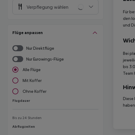
Verpflegung wählen
Für be
den lo
und Di
Flüge anpassen
Wich
Nur Direktflüge
Bei pl
Nur Eurowings-Flüge
jeweil
bis 3:
Alle Flüge
Team 
Mit Koffer
Hinw
Ohne Koffer
Diese 
Flugdauer
Flugdauer
haben,
Bis zu 24 Stunden
Abflugzeiten
Abflugzeiten