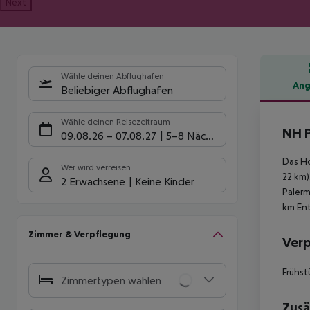
Next
Wähle deinen Abflughafen
Ang
Beliebiger Abflughafen
Hote
Wähle deinen Reisezeitraum
NH 
09.08.26
–
07.08.27
5-8 Nächte
Das Ho
Wer wird verreisen
22 km)
2 Erwachsene
Keine Kinder
Palerm
km En
Zimmer & Verpflegung
Ver
Frühst
Zimmertypen wählen
Zusä