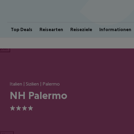
Top Deals
Reisearten
Reiseziele
Informationen
ious
Italien | Sizilien | Palermo
NH Palermo
4