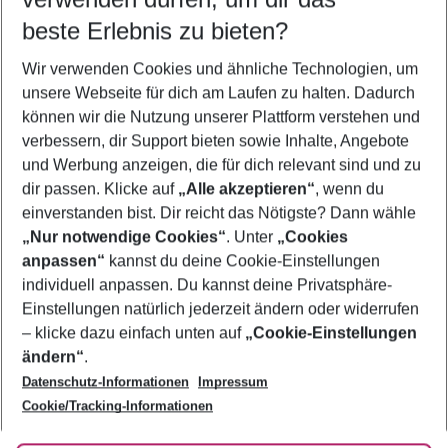
08.08.26
–
06.08.27
5-8 Nächte
beste Erlebnis zu bieten?
Wer wird verreisen
Wir verwenden Cookies und ähnliche Technologien, um
2 Erwachsene
Keine Kinder
unsere Webseite für dich am Laufen zu halten. Dadurch
können wir die Nutzung unserer Plattform verstehen und
Mehr Filter anzeigen
verbessern, dir Support bieten sowie Inhalte, Angebote
und Werbung anzeigen, die für dich relevant sind und zu
dir passen. Klicke auf
„Alle akzeptieren“
, wenn du
einverstanden bist. Dir reicht das Nötigste? Dann wähle
„Nur notwendige Cookies“
. Unter
„Cookies
anpassen“
kannst du deine Cookie-Einstellungen
Footer
Footer navigation
individuell anpassen. Du kannst deine Privatsphäre-
Über uns
Einstellungen natürlich jederzeit ändern oder widerrufen
AGB
– klicke dazu einfach unten auf
„Cookie-Einstellungen
Service & Hilfe
Bestpreisgarantie
ändern“
.
Datenschutz-Informationen
Impressum
Agenturbetreuung
Cookie-Einstellungen ändern
Folge uns
Barrierefreies Reisen
Cookie/Tracking-Informationen
Cookie-Richtlinie
Check-in
Datenschutz