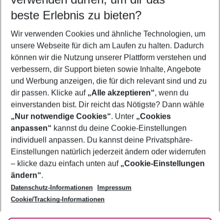
12.08.26
–
10.08.27
5-8 Nächte
beste Erlebnis zu bieten?
Wer wird verreisen
Wir verwenden Cookies und ähnliche Technologien, um
2 Erwachsene
Keine Kinder
unsere Webseite für dich am Laufen zu halten. Dadurch
können wir die Nutzung unserer Plattform verstehen und
Mehr Filter anzeigen
verbessern, dir Support bieten sowie Inhalte, Angebote
und Werbung anzeigen, die für dich relevant sind und zu
dir passen. Klicke auf
„Alle akzeptieren“
, wenn du
einverstanden bist. Dir reicht das Nötigste? Dann wähle
„Nur notwendige Cookies“
. Unter
„Cookies
anpassen“
kannst du deine Cookie-Einstellungen
Footer
Footer navigation
individuell anpassen. Du kannst deine Privatsphäre-
Über uns
Einstellungen natürlich jederzeit ändern oder widerrufen
AGB
– klicke dazu einfach unten auf
„Cookie-Einstellungen
Service & Hilfe
Bestpreisgarantie
ändern“
.
Datenschutz-Informationen
Impressum
Agenturbetreuung
Cookie-Einstellungen ändern
Folge uns
Barrierefreies Reisen
Cookie/Tracking-Informationen
Cookie-Richtlinie
Check-in
Datenschutz