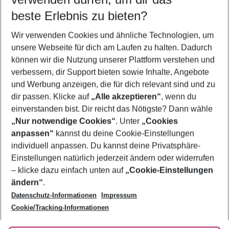
09.08.26
–
07.08.27
5-8 Nächte
beste Erlebnis zu bieten?
Wer wird verreisen
Wir verwenden Cookies und ähnliche Technologien, um
2 Erwachsene
Keine Kinder
unsere Webseite für dich am Laufen zu halten. Dadurch
können wir die Nutzung unserer Plattform verstehen und
Mehr Filter anzeigen
verbessern, dir Support bieten sowie Inhalte, Angebote
und Werbung anzeigen, die für dich relevant sind und zu
dir passen. Klicke auf
„Alle akzeptieren“
, wenn du
einverstanden bist. Dir reicht das Nötigste? Dann wähle
„Nur notwendige Cookies“
. Unter
„Cookies
anpassen“
kannst du deine Cookie-Einstellungen
Footer
Footer navigation
individuell anpassen. Du kannst deine Privatsphäre-
Über uns
Einstellungen natürlich jederzeit ändern oder widerrufen
AGB
– klicke dazu einfach unten auf
„Cookie-Einstellungen
Service & Hilfe
Bestpreisgarantie
ändern“
.
Datenschutz-Informationen
Impressum
Agenturbetreuung
Cookie-Einstellungen ändern
Folge uns
Barrierefreies Reisen
Cookie/Tracking-Informationen
Cookie-Richtlinie
Check-in
Datenschutz