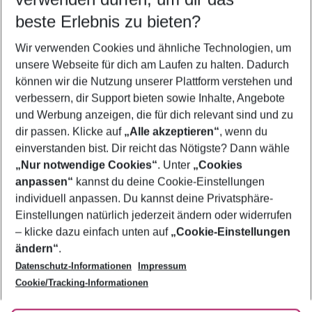
09.08.26
–
07.08.27
5-8 Nächte
beste Erlebnis zu bieten?
Wer wird verreisen
Wir verwenden Cookies und ähnliche Technologien, um
2 Erwachsene
Keine Kinder
unsere Webseite für dich am Laufen zu halten. Dadurch
können wir die Nutzung unserer Plattform verstehen und
Mehr Filter anzeigen
verbessern, dir Support bieten sowie Inhalte, Angebote
und Werbung anzeigen, die für dich relevant sind und zu
dir passen. Klicke auf
„Alle akzeptieren“
, wenn du
einverstanden bist. Dir reicht das Nötigste? Dann wähle
„Nur notwendige Cookies“
. Unter
„Cookies
anpassen“
kannst du deine Cookie-Einstellungen
Footer
Footer navigation
individuell anpassen. Du kannst deine Privatsphäre-
Über uns
Einstellungen natürlich jederzeit ändern oder widerrufen
AGB
– klicke dazu einfach unten auf
„Cookie-Einstellungen
Service & Hilfe
Bestpreisgarantie
ändern“
.
Datenschutz-Informationen
Impressum
Agenturbetreuung
Cookie-Einstellungen ändern
Folge uns
Barrierefreies Reisen
Cookie/Tracking-Informationen
Cookie-Richtlinie
Check-in
Datenschutz