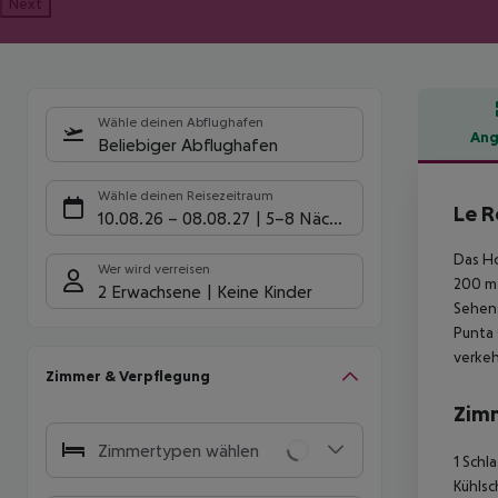
Next
Wähle deinen Abflughafen
Ang
Beliebiger Abflughafen
Hote
Wähle deinen Reisezeitraum
Le R
10.08.26
–
08.08.27
5-8 Nächte
Das Ho
Wer wird verreisen
200 m.
2 Erwachsene
Keine Kinder
Sehens
Punta 
verkeh
Zimmer & Verpflegung
Zim
Zimmertypen wählen
1 Schl
Kühlsc