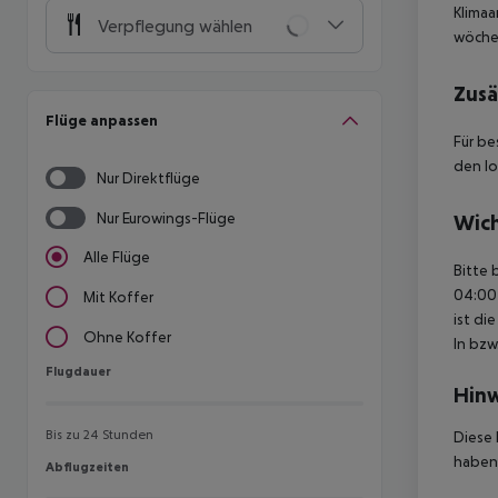
Klimaa
Verpflegung wählen
wöche
Zusä
Flüge anpassen
Für be
den lo
Nur Direktflüge
Nur Eurowings-Flüge
Wich
Alle Flüge
Bitte 
04:00 
Mit Koffer
ist di
Ohne Koffer
In bzw
Flugdauer
Flugdauer
Hinw
Bis zu 24 Stunden
Diese 
haben,
Abflugzeiten
Abflugzeiten