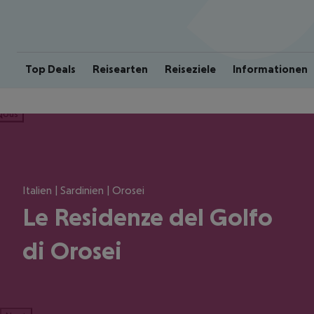
Top Deals
Reisearten
Reiseziele
Informationen
ious
Italien | Sardinien | Orosei
Le Residenze del Golfo
di Orosei