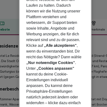
Laufen zu halten. Dadurch
können wir die Nutzung unserer
Plattform verstehen und
verbessern, dir Support bieten
sowie Inhalte, Angebote und
ebote
Hotelbeschreibung
Hotelmerkmale
Werbung anzeigen, die für dich
lbeschreibung
relevant sind und zu dir passen.
esidenze del Golfo di Orosei
Klicke auf
„Alle akzeptieren“
,
0
wenn du einverstanden bist. Dir
tel Le Residenze del Golfo di Orosei liegt ca. 3 km vom Strand (Strand-
reicht das Nötigste? Dann wähle
 Die Stadt Orosei ist ca. 400 m entfernt. Zu den nächsten Bars und Res
„Nur notwendige Cookies“
.
würdigkeiten sind vom Hotel aus erreichbar: Malicas Parco (ca. 7 km), Parco
Unter
„Cookies anpassen“
Gurturgius (ca. 21 km) und Manovia Monte Spada (ca. 48 km). Der Flughaf
kannst du deine Cookie-
rt (gegen Gebühr) ein Shuttle. Ein weiterer Flughafen (CAG) liegt in etw
Einstellungen individuell
anpassen. Du kannst deine
merbeschreibung
Privatsphäre-Einstellungen
natürlich jederzeit ändern oder
afzimmer Apartment: Die Zimmer mit Wohnraum sind ausgestattet mit Do
widerrufen – klicke dazu einfach
hrank, Wasserkocher (geg. Gebühr), Gemeinschaftspool, Internet (kostenl