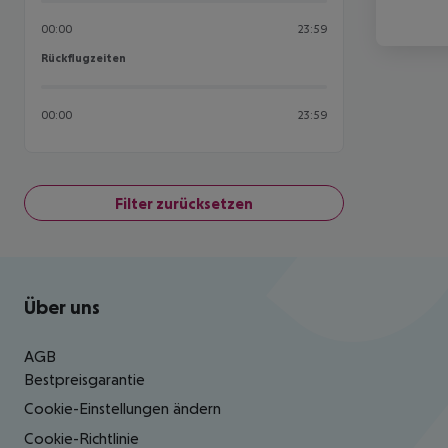
00:00
23:59
Rückflugzeiten
Rückflugzeiten
00:00
23:59
Filter zurücksetzen
Footer
Footer navigation
Über uns
AGB
Bestpreisgarantie
Cookie-Einstellungen ändern
Cookie-Richtlinie