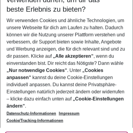
09.08.26
–
07.08.27
5-8 Nächte
beste Erlebnis zu bieten?
Wer wird verreisen
Wir verwenden Cookies und ähnliche Technologien, um
2 Erwachsene
Keine Kinder
unsere Webseite für dich am Laufen zu halten. Dadurch
können wir die Nutzung unserer Plattform verstehen und
Mehr Filter anzeigen
verbessern, dir Support bieten sowie Inhalte, Angebote
und Werbung anzeigen, die für dich relevant sind und zu
dir passen. Klicke auf
„Alle akzeptieren“
, wenn du
einverstanden bist. Dir reicht das Nötigste? Dann wähle
„Nur notwendige Cookies“
. Unter
„Cookies
anpassen“
kannst du deine Cookie-Einstellungen
Footer
Footer navigation
individuell anpassen. Du kannst deine Privatsphäre-
Über uns
Einstellungen natürlich jederzeit ändern oder widerrufen
AGB
– klicke dazu einfach unten auf
„Cookie-Einstellungen
Service & Hilfe
Bestpreisgarantie
ändern“
.
Datenschutz-Informationen
Impressum
Agenturbetreuung
Cookie-Einstellungen ändern
Folge uns
Barrierefreies Reisen
Cookie/Tracking-Informationen
Cookie-Richtlinie
Check-in
Datenschutz