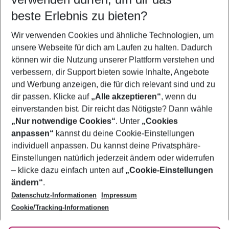
10.08.26
–
08.08.27
5-8 Nächte
beste Erlebnis zu bieten?
Wer wird verreisen
Wir verwenden Cookies und ähnliche Technologien, um
2 Erwachsene
Keine Kinder
unsere Webseite für dich am Laufen zu halten. Dadurch
können wir die Nutzung unserer Plattform verstehen und
Mehr Filter anzeigen
verbessern, dir Support bieten sowie Inhalte, Angebote
und Werbung anzeigen, die für dich relevant sind und zu
dir passen. Klicke auf
„Alle akzeptieren“
, wenn du
einverstanden bist. Dir reicht das Nötigste? Dann wähle
„Nur notwendige Cookies“
. Unter
„Cookies
anpassen“
kannst du deine Cookie-Einstellungen
Footer
Footer navigation
individuell anpassen. Du kannst deine Privatsphäre-
Über uns
Einstellungen natürlich jederzeit ändern oder widerrufen
AGB
– klicke dazu einfach unten auf
„Cookie-Einstellungen
Service & Hilfe
Bestpreisgarantie
ändern“
.
Datenschutz-Informationen
Impressum
Agenturbetreuung
Cookie-Einstellungen ändern
Folge uns
Barrierefreies Reisen
Cookie/Tracking-Informationen
Cookie-Richtlinie
Check-in
Datenschutz