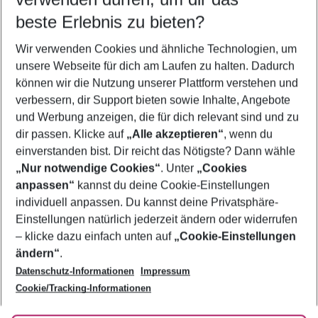
09.08.26
–
07.08.27
5-8 Nächte
beste Erlebnis zu bieten?
Wer wird verreisen
Wir verwenden Cookies und ähnliche Technologien, um
2 Erwachsene
Keine Kinder
unsere Webseite für dich am Laufen zu halten. Dadurch
können wir die Nutzung unserer Plattform verstehen und
Mehr Filter anzeigen
verbessern, dir Support bieten sowie Inhalte, Angebote
und Werbung anzeigen, die für dich relevant sind und zu
dir passen. Klicke auf
„Alle akzeptieren“
, wenn du
einverstanden bist. Dir reicht das Nötigste? Dann wähle
„Nur notwendige Cookies“
. Unter
„Cookies
anpassen“
kannst du deine Cookie-Einstellungen
Footer
Footer navigation
individuell anpassen. Du kannst deine Privatsphäre-
Über uns
Einstellungen natürlich jederzeit ändern oder widerrufen
AGB
– klicke dazu einfach unten auf
„Cookie-Einstellungen
Service & Hilfe
Bestpreisgarantie
ändern“
.
Datenschutz-Informationen
Impressum
Agenturbetreuung
Cookie-Einstellungen ändern
Folge uns
Barrierefreies Reisen
Cookie/Tracking-Informationen
Cookie-Richtlinie
Check-in
Datenschutz