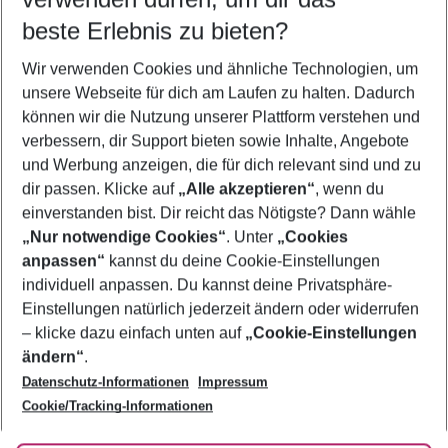
08.08.26
–
06.08.27
5-8 Nächte
beste Erlebnis zu bieten?
Wer wird verreisen
Wir verwenden Cookies und ähnliche Technologien, um
2 Erwachsene
Keine Kinder
unsere Webseite für dich am Laufen zu halten. Dadurch
können wir die Nutzung unserer Plattform verstehen und
Mehr Filter anzeigen
verbessern, dir Support bieten sowie Inhalte, Angebote
und Werbung anzeigen, die für dich relevant sind und zu
dir passen. Klicke auf
„Alle akzeptieren“
, wenn du
einverstanden bist. Dir reicht das Nötigste? Dann wähle
„Nur notwendige Cookies“
. Unter
„Cookies
anpassen“
kannst du deine Cookie-Einstellungen
Footer
Footer navigation
individuell anpassen. Du kannst deine Privatsphäre-
Über uns
Einstellungen natürlich jederzeit ändern oder widerrufen
AGB
– klicke dazu einfach unten auf
„Cookie-Einstellungen
Service & Hilfe
Bestpreisgarantie
ändern“
.
Datenschutz-Informationen
Impressum
Agenturbetreuung
Cookie-Einstellungen ändern
Folge uns
Barrierefreies Reisen
Cookie/Tracking-Informationen
Cookie-Richtlinie
Check-in
Datenschutz