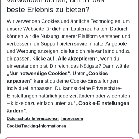
10.08.26
–
08.08.27
5-8 Nächte
beste Erlebnis zu bieten?
Wer wird verreisen
Wir verwenden Cookies und ähnliche Technologien, um
2 Erwachsene
Keine Kinder
unsere Webseite für dich am Laufen zu halten. Dadurch
können wir die Nutzung unserer Plattform verstehen und
Mehr Filter anzeigen
verbessern, dir Support bieten sowie Inhalte, Angebote
und Werbung anzeigen, die für dich relevant sind und zu
dir passen. Klicke auf
„Alle akzeptieren“
, wenn du
einverstanden bist. Dir reicht das Nötigste? Dann wähle
„Nur notwendige Cookies“
. Unter
„Cookies
anpassen“
kannst du deine Cookie-Einstellungen
Footer
Footer navigation
individuell anpassen. Du kannst deine Privatsphäre-
Über uns
Einstellungen natürlich jederzeit ändern oder widerrufen
AGB
– klicke dazu einfach unten auf
„Cookie-Einstellungen
Service & Hilfe
Bestpreisgarantie
ändern“
.
Datenschutz-Informationen
Impressum
Agenturbetreuung
Cookie-Einstellungen ändern
Folge uns
Barrierefreies Reisen
Cookie/Tracking-Informationen
Cookie-Richtlinie
Check-in
Datenschutz