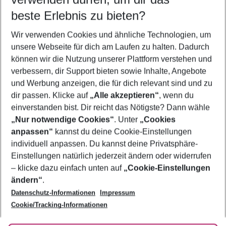
11.08.26
–
09.08.27
5-8 Nächte
beste Erlebnis zu bieten?
Wer wird verreisen
Wir verwenden Cookies und ähnliche Technologien, um
2 Erwachsene
Keine Kinder
unsere Webseite für dich am Laufen zu halten. Dadurch
können wir die Nutzung unserer Plattform verstehen und
Mehr Filter anzeigen
verbessern, dir Support bieten sowie Inhalte, Angebote
und Werbung anzeigen, die für dich relevant sind und zu
dir passen. Klicke auf
„Alle akzeptieren“
, wenn du
einverstanden bist. Dir reicht das Nötigste? Dann wähle
„Nur notwendige Cookies“
. Unter
„Cookies
anpassen“
kannst du deine Cookie-Einstellungen
Footer
Footer navigation
individuell anpassen. Du kannst deine Privatsphäre-
Über uns
Einstellungen natürlich jederzeit ändern oder widerrufen
AGB
– klicke dazu einfach unten auf
„Cookie-Einstellungen
Service & Hilfe
Bestpreisgarantie
ändern“
.
Datenschutz-Informationen
Impressum
Agenturbetreuung
Cookie-Einstellungen ändern
Folge uns
Barrierefreies Reisen
Cookie/Tracking-Informationen
Cookie-Richtlinie
Check-in
Datenschutz