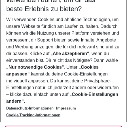
08.08.26
–
06.08.27
5-8 Nächte
beste Erlebnis zu bieten?
Wer wird verreisen
Wir verwenden Cookies und ähnliche Technologien, um
2 Erwachsene
Keine Kinder
unsere Webseite für dich am Laufen zu halten. Dadurch
können wir die Nutzung unserer Plattform verstehen und
Mehr Filter anzeigen
verbessern, dir Support bieten sowie Inhalte, Angebote
und Werbung anzeigen, die für dich relevant sind und zu
dir passen. Klicke auf
„Alle akzeptieren“
, wenn du
einverstanden bist. Dir reicht das Nötigste? Dann wähle
„Nur notwendige Cookies“
. Unter
„Cookies
anpassen“
kannst du deine Cookie-Einstellungen
Footer
Footer navigation
individuell anpassen. Du kannst deine Privatsphäre-
Über uns
Einstellungen natürlich jederzeit ändern oder widerrufen
AGB
– klicke dazu einfach unten auf
„Cookie-Einstellungen
Service & Hilfe
Bestpreisgarantie
ändern“
.
Datenschutz-Informationen
Impressum
Agenturbetreuung
Cookie-Einstellungen ändern
Folge uns
Barrierefreies Reisen
Cookie/Tracking-Informationen
Cookie-Richtlinie
Check-in
Datenschutz