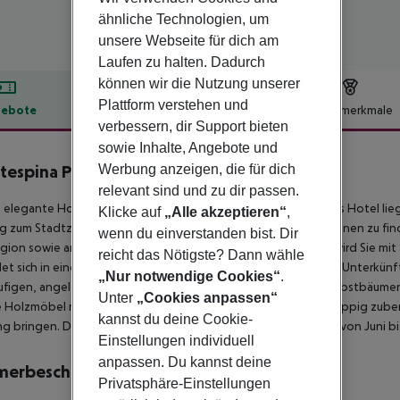
ähnliche Technologien, um
unsere Webseite für dich am
Laufen zu halten. Dadurch
können wir die Nutzung unserer
Plattform verstehen und
ebote
Hotelbeschreibung
Hotelmerkmale
verbessern, dir Support bieten
lbeschreibung
sowie Inhalte, Angebote und
espina Park
Werbung anzeigen, die für dich
4
relevant sind und zu dir passen.
 elegante Hotel thront auf einem Hügel in Agnano Terme. Das Hotel lieg
Klicke auf
„Alle akzeptieren“
,
 zum Stadtzentrum, wo eine Vielzahl faszinierender Attraktionen zu finde
wenn du einverstanden bist. Dir
gion sowie an der natürlichen Schönheit der Umgebung und wird Sie mi
reicht das Nötigste? Dann wähle
et sich in einer alten Villa aus der Zeit und bietet komfortable Unterk
„Nur notwendige Cookies“
.
ufigen, angelegten Garten, liegt dieses Hotel inmitten von Obstbäume
Unter
„Cookies anpassen“
 Holzmöbel mit natürlichen Erdtönen. Das Restaurant bietet üppig zuberei
kannst du deine Cookie-
g bringen. Das saisonale Außenschwimmbad ist ideal, um sich von Juni 
Einstellungen individuell
anpassen. Du kannst deine
merbeschreibung
Privatsphäre-Einstellungen