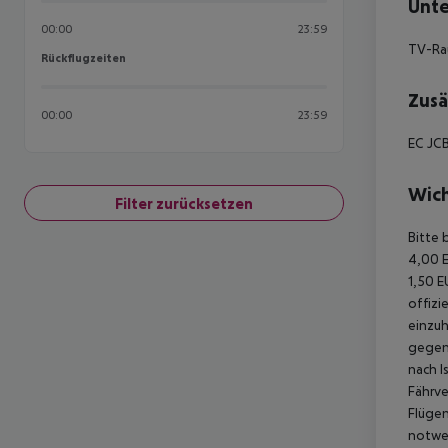
Unte
00:00
23:59
TV-Rau
Rückflugzeiten
Rückflugzeiten
Zusä
00:00
23:59
EC JCB
Wich
Filter zurücksetzen
Bitte 
4,00 E
1,50 E
offizi
einzuh
gegen 
nach I
Fährve
Flügen
notwen