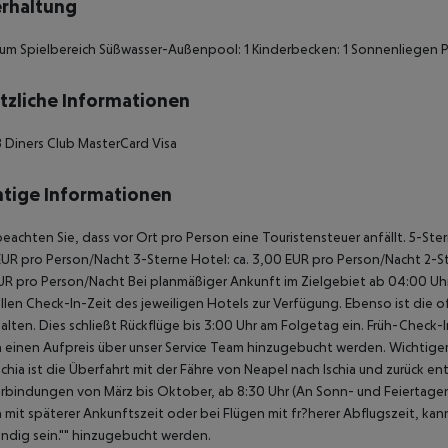
rhaltung
m Spielbereich Süßwasser-Außenpool: 1 Kinderbecken: 1 Sonnenliegen P
tzliche Informationen
 Diners Club MasterCard Visa
tige Informationen
beachten Sie, dass vor Ort pro Person eine Touristensteuer anfällt. 5-Ste
UR pro Person/Nacht 3-Sterne Hotel: ca. 3,00 EUR pro Person/Nacht 2-Ste
UR pro Person/Nacht Bei planmäßiger Ankunft im Zielgebiet ab 04:00 U
ellen Check-In-Zeit des jeweiligen Hotels zur Verfügung. Ebenso ist die 
alten. Dies schließt Rückflüge bis 3:00 Uhr am Folgetag ein. Früh-Chec
einen Aufpreis über unser Service Team hinzugebucht werden. Wichtiger H
schia ist die Überfahrt mit der Fähre von Neapel nach Ischia und zurück 
rbindungen von März bis Oktober, ab 8:30 Uhr (An Sonn- und Feiertagen 
 mit späterer Ankunftszeit oder bei Flügen mit fr?herer Abflugszeit, kan
dig sein."" hinzugebucht werden.