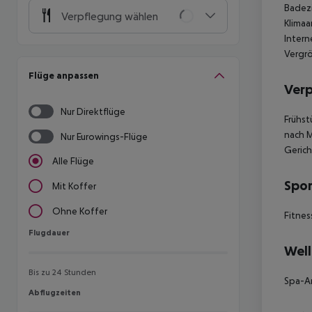
Badezi
Verpflegung wählen
Klimaa
Intern
Vergr
Flüge anpassen
Ver
Nur Direktflüge
Frühst
nach M
Nur Eurowings-Flüge
Geric
Alle Flüge
Spor
Mit Koffer
Ohne Koffer
Fitnes
Flugdauer
Flugdauer
Well
Bis zu 24 Stunden
Spa-
Abflugzeiten
Abflugzeiten