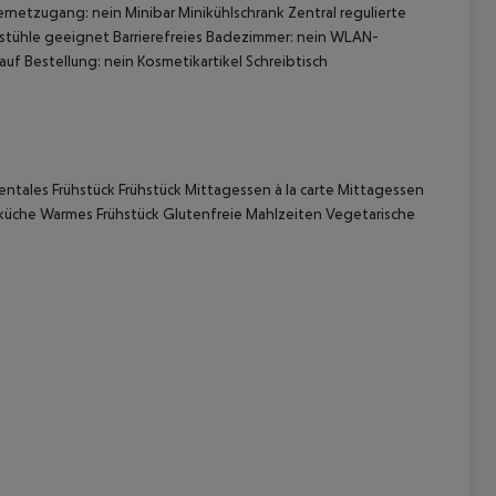
etzugang: nein Minibar Minikühlschrank Zentral regulierte
llstühle geeignet Barrierefreies Badezimmer: nein WLAN-
f Bestellung: nein Kosmetikartikel Schreibtisch
tales Frühstück Frühstück Mittagessen à la carte Mittagessen
üche Warmes Frühstück Glutenfreie Mahlzeiten Vegetarische
 akzeptieren