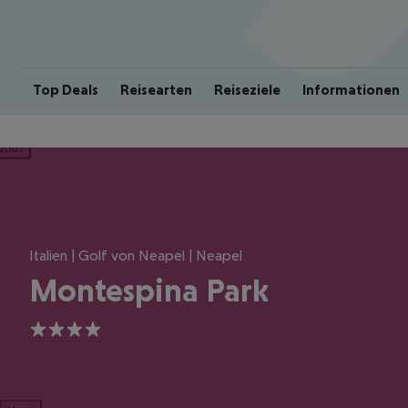
Top Deals
Reisearten
Reiseziele
Informationen
ious
Italien | Golf von Neapel | Neapel
Montespina Park
4