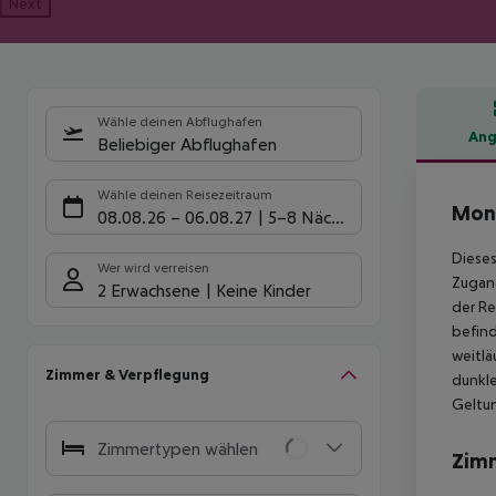
Next
Wähle deinen Abflughafen
Ang
Beliebiger Abflughafen
Hote
Wähle deinen Reisezeitraum
Mont
08.08.26
–
06.08.27
5-8 Nächte
Dieses
Wer wird verreisen
Zugang
2 Erwachsene
Keine Kinder
der Re
befind
weitlä
Zimmer & Verpflegung
dunkle
Geltun
Zimmertypen wählen
Zim