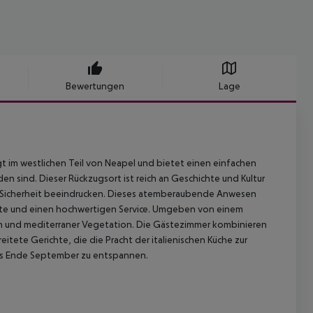
Bewertungen
Lage
t im westlichen Teil von Neapel und bietet einen einfachen
n sind. Dieser Rückzugsort ist reich an Geschichte und Kultur
t Sicherheit beeindrucken. Dieses atemberaubende Anwesen
ünfte und einen hochwertigen Service. Umgeben von einem
n und mediterraner Vegetation. Die Gästezimmer kombinieren
tete Gerichte, die die Pracht der italienischen Küche zur
bis Ende September zu entspannen.