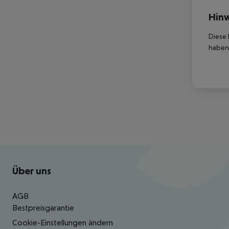
Hinw
Diese 
haben,
Footer
Footer navigation
Über uns
AGB
Bestpreisgarantie
Cookie-Einstellungen ändern