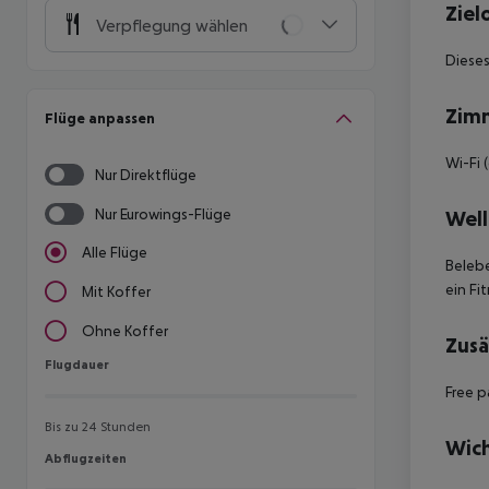
Ziel
Verpflegung wählen
Dieses
Zim
Flüge anpassen
Wi-Fi 
Nur Direktflüge
Nur Eurowings-Flüge
Well
Alle Flüge
Beleb
ein Fi
Mit Koffer
Ohne Koffer
Zusä
Flugdauer
Flugdauer
Free p
Bis zu 24 Stunden
Wich
Abflugzeiten
Abflugzeiten