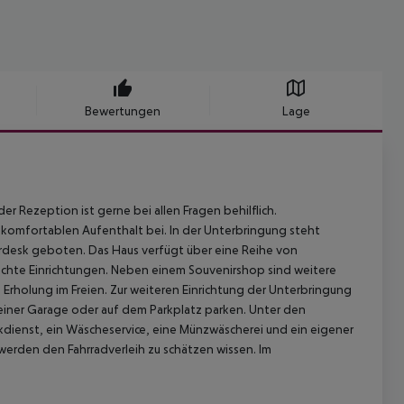
Bewertungen
Lage
r Rezeption ist gerne bei allen Fragen behilflich.
komfortablen Aufenthalt bei. In der Unterbringung steht
rdesk geboten. Das Haus verfügt über eine Reihe von
echte Einrichtungen. Neben einem Souvenirshop sind weitere
Erholung im Freien. Zur weiteren Einrichtung der Unterbringung
 einer Garage oder auf dem Parkplatz parken. Unter den
ckdienst, ein Wäscheservice, eine Münzwäscherei und ein eigener
erden den Fahrradverleih zu schätzen wissen. Im