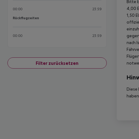
Bitte 
4,00 E
00:00
23:59
1,50 E
Rückflugzeiten
Rückflugzeiten
offizi
einzuh
gegen 
00:00
23:59
nach I
Fährve
Flügen
Filter zurücksetzen
notwen
Hinw
Diese 
haben,