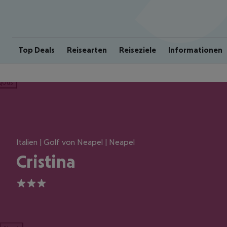
Top Deals
Reisearten
Reiseziele
Informationen
ious
Italien | Golf von Neapel | Neapel
Cristina
3