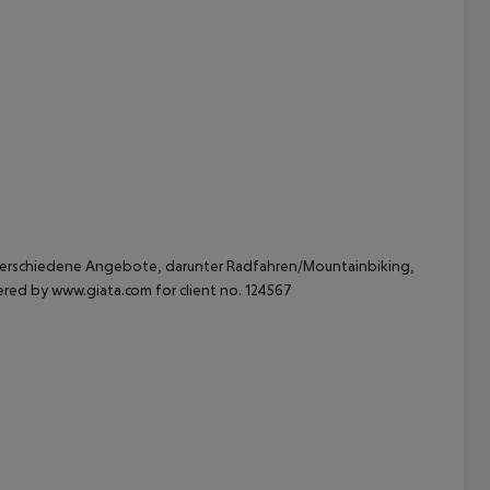
 akzeptieren
verschiedene Angebote, darunter Radfahren/Mountainbiking,
ered by www.giata.com for client no. 124567