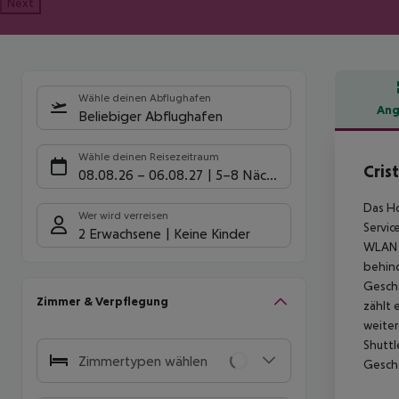
Next
Wähle deinen Abflughafen
Ang
Beliebiger Abflughafen
Hote
Wähle deinen Reisezeitraum
Cris
08.08.26
–
06.08.27
5-8 Nächte
Das Ho
Wer wird verreisen
Servic
2 Erwachsene
Keine Kinder
WLAN z
behind
Geschä
Zimmer & Verpflegung
zählt 
weiter
Shuttl
Zimmertypen wählen
Geschä