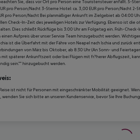
beachten Sie, dass vor Ort pro Person eine Touristensteuer anfällt. 5-Ste
UR pro Person/Nacht 3-Sterne Hotel: ca. 3,00 EUR pro Person/Nacht 2-Ste
UR pro Person/Nacht Bei planmäßiger Ankunft im Zielgebiet ab 04:00 U
ellen Check-In-Zeit des jeweiligen Hotels zur Verfügung. Ebenso ist die 
alten. Dies schließt Rückflüge bis 3:00 Uhr am Folgetag ein. Früh-Chec
einen Aufpreis über unser Service Team hinzugebucht werden. Wichtiger H
schia ist die Überfahrt mit der Fähre von Neapel nach Ischia und zurück 
rbindungen von März bis Oktober, ab 8:30 Uhr (An Sonn- und Feiertagen 
 mit späterer Ankunftszeit oder bei Flügen mit fr?herer Abflugszeit, kan
dig sein."" hinzugebucht werden.
eis:
Reise ist nicht für Personen mit eingeschränkter Mobilität geeignet. We
 wenden Sie sich bitte an unseren Kundenservice, bevor Sie Ihre Buchung