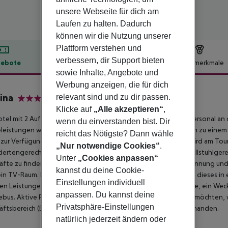
unsere Webseite für dich am
Laufen zu halten. Dadurch
können wir die Nutzung unserer
Plattform verstehen und
verbessern, dir Support bieten
ebote
Hotelbeschreibung
Hotelmerkmale
sowie Inhalte, Angebote und
lbeschreibung
Werbung anzeigen, die für dich
tina
relevant sind und zu dir passen.
3
Klicke auf
„Alle akzeptieren“
,
tel mit 2 Aufzügen verfügt über 63 Zimmer. Das freundliche Personal an de
wenn du einverstanden bist. Dir
eleistungen wie eine Gepäckaufbewahrung und ein Safe tragen zu einem 
reicht das Nötigste? Dann wähle
ur Verfügung. Hilfestellung bei der Buchung von Ausflügen wird am Tou
„Nur notwendige Cookies“
.
ertengerechten Annehmlichkeiten. Das Hotel verfügt über rollstuhlger
Unter
„Cookies anpassen“
fte zu finden. Ein Garten bietet zusätzlichen Raum für Entspannung und 
kannst du deine Cookie-
ein TV-Raum. Bei einer Anreise mit dem Auto können die Gäste dieses in
Einstellungen individuell
en Leistungen finden sich ein Transferservice, ein Zimmerservice, ein We
anpassen. Du kannst deine
ebus. Aktive Reisende, die die Umgebung per Rad entdecken möchten, w
Privatsphäre-Einstellungen
ftsbereich (Business-Center) sind Faxgerät und Projektor vorhanden.
natürlich jederzeit ändern oder