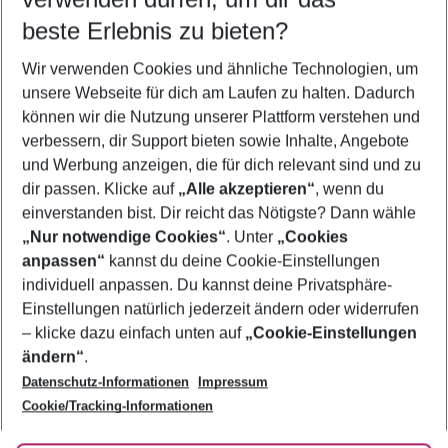
09.08.26
–
07.08.27
5-8 Nächte
beste Erlebnis zu bieten?
Wer wird verreisen
Wir verwenden Cookies und ähnliche Technologien, um
2 Erwachsene
Keine Kinder
unsere Webseite für dich am Laufen zu halten. Dadurch
können wir die Nutzung unserer Plattform verstehen und
Mehr Filter anzeigen
verbessern, dir Support bieten sowie Inhalte, Angebote
und Werbung anzeigen, die für dich relevant sind und zu
dir passen. Klicke auf
„Alle akzeptieren“
, wenn du
einverstanden bist. Dir reicht das Nötigste? Dann wähle
„Nur notwendige Cookies“
. Unter
„Cookies
anpassen“
kannst du deine Cookie-Einstellungen
Footer
Footer navigation
individuell anpassen. Du kannst deine Privatsphäre-
Über uns
Einstellungen natürlich jederzeit ändern oder widerrufen
AGB
– klicke dazu einfach unten auf
„Cookie-Einstellungen
Service & Hilfe
Bestpreisgarantie
ändern“
.
Datenschutz-Informationen
Impressum
Agenturbetreuung
Cookie-Einstellungen ändern
Folge uns
Barrierefreies Reisen
Cookie/Tracking-Informationen
Cookie-Richtlinie
Check-in
Datenschutz