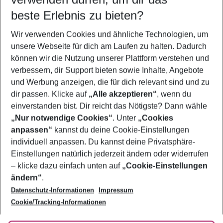
11.08.26
–
09.08.27
5-8 Nächte
beste Erlebnis zu bieten?
Wer wird verreisen
Wir verwenden Cookies und ähnliche Technologien, um
2 Erwachsene
Keine Kinder
unsere Webseite für dich am Laufen zu halten. Dadurch
können wir die Nutzung unserer Plattform verstehen und
Mehr Filter anzeigen
verbessern, dir Support bieten sowie Inhalte, Angebote
und Werbung anzeigen, die für dich relevant sind und zu
dir passen. Klicke auf
„Alle akzeptieren“
, wenn du
einverstanden bist. Dir reicht das Nötigste? Dann wähle
„Nur notwendige Cookies“
. Unter
„Cookies
anpassen“
kannst du deine Cookie-Einstellungen
Footer
Footer navigation
individuell anpassen. Du kannst deine Privatsphäre-
Über uns
Einstellungen natürlich jederzeit ändern oder widerrufen
AGB
– klicke dazu einfach unten auf
„Cookie-Einstellungen
Service & Hilfe
Bestpreisgarantie
ändern“
.
Datenschutz-Informationen
Impressum
Agenturbetreuung
Cookie-Einstellungen ändern
Folge uns
Barrierefreies Reisen
Cookie/Tracking-Informationen
Cookie-Richtlinie
Check-in
Datenschutz