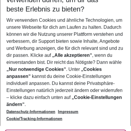
09.08.26
–
07.08.27
5-8 Nächte
beste Erlebnis zu bieten?
Wer wird verreisen
Wir verwenden Cookies und ähnliche Technologien, um
2 Erwachsene
Keine Kinder
unsere Webseite für dich am Laufen zu halten. Dadurch
können wir die Nutzung unserer Plattform verstehen und
Mehr Filter anzeigen
verbessern, dir Support bieten sowie Inhalte, Angebote
und Werbung anzeigen, die für dich relevant sind und zu
dir passen. Klicke auf
„Alle akzeptieren“
, wenn du
einverstanden bist. Dir reicht das Nötigste? Dann wähle
„Nur notwendige Cookies“
. Unter
„Cookies
anpassen“
kannst du deine Cookie-Einstellungen
Footer
Footer navigation
individuell anpassen. Du kannst deine Privatsphäre-
Über uns
Einstellungen natürlich jederzeit ändern oder widerrufen
AGB
– klicke dazu einfach unten auf
„Cookie-Einstellungen
Service & Hilfe
Bestpreisgarantie
ändern“
.
Datenschutz-Informationen
Impressum
Agenturbetreuung
Cookie-Einstellungen ändern
Folge uns
Barrierefreies Reisen
Cookie/Tracking-Informationen
Cookie-Richtlinie
Check-in
Datenschutz