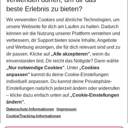
10.08.26
–
08.08.27
5-8 Nächte
beste Erlebnis zu bieten?
Wer wird verreisen
Wir verwenden Cookies und ähnliche Technologien, um
2 Erwachsene
Keine Kinder
unsere Webseite für dich am Laufen zu halten. Dadurch
können wir die Nutzung unserer Plattform verstehen und
Mehr Filter anzeigen
verbessern, dir Support bieten sowie Inhalte, Angebote
und Werbung anzeigen, die für dich relevant sind und zu
dir passen. Klicke auf
„Alle akzeptieren“
, wenn du
einverstanden bist. Dir reicht das Nötigste? Dann wähle
„Nur notwendige Cookies“
. Unter
„Cookies
anpassen“
kannst du deine Cookie-Einstellungen
Footer
Footer navigation
individuell anpassen. Du kannst deine Privatsphäre-
Über uns
Einstellungen natürlich jederzeit ändern oder widerrufen
AGB
– klicke dazu einfach unten auf
„Cookie-Einstellungen
Service & Hilfe
Bestpreisgarantie
ändern“
.
Datenschutz-Informationen
Impressum
Agenturbetreuung
Cookie-Einstellungen ändern
Folge uns
Barrierefreies Reisen
Cookie/Tracking-Informationen
Cookie-Richtlinie
Check-in
Datenschutz