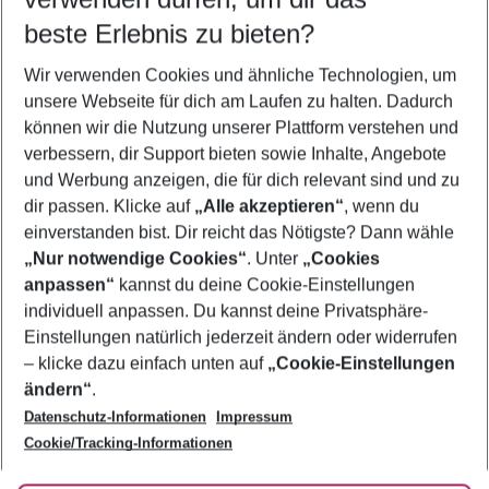
10.08.26
–
08.08.27
5-8 Nächte
beste Erlebnis zu bieten?
Wer wird verreisen
Wir verwenden Cookies und ähnliche Technologien, um
2 Erwachsene
Keine Kinder
unsere Webseite für dich am Laufen zu halten. Dadurch
können wir die Nutzung unserer Plattform verstehen und
Mehr Filter anzeigen
verbessern, dir Support bieten sowie Inhalte, Angebote
und Werbung anzeigen, die für dich relevant sind und zu
dir passen. Klicke auf
„Alle akzeptieren“
, wenn du
einverstanden bist. Dir reicht das Nötigste? Dann wähle
„Nur notwendige Cookies“
. Unter
„Cookies
anpassen“
kannst du deine Cookie-Einstellungen
Footer
Footer navigation
individuell anpassen. Du kannst deine Privatsphäre-
Über uns
Einstellungen natürlich jederzeit ändern oder widerrufen
AGB
– klicke dazu einfach unten auf
„Cookie-Einstellungen
Service & Hilfe
Bestpreisgarantie
ändern“
.
Datenschutz-Informationen
Impressum
Agenturbetreuung
Cookie-Einstellungen ändern
Folge uns
Barrierefreies Reisen
Cookie/Tracking-Informationen
Cookie-Richtlinie
Check-in
Datenschutz