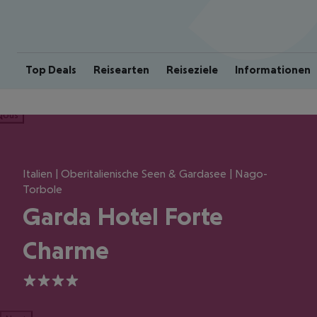
Top Deals
Reisearten
Reiseziele
Informationen
ious
Italien | Oberitalienische Seen & Gardasee | Nago-
Torbole
Garda Hotel Forte
Charme
4