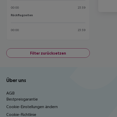
00:00
23:59
Rückflugzeiten
Rückflugzeiten
00:00
23:59
Filter zurücksetzen
Footer
Footer navigation
Über uns
AGB
Bestpreisgarantie
Cookie-Einstellungen ändern
Cookie-Richtlinie