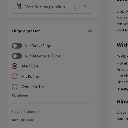
Verpflegung wählen
Doppel
Klimaa
renovi
kosten
Flüge anpassen
Wich
Nur Direktflüge
Nur Eurowings-Flüge
Es fäl
Hotel:
Alle Flüge
Ankunf
Hotels
Mit Koffer
Uhr am
Ohne Koffer
hinzu
Flugdauer
Flugdauer
Hinw
Bis zu 24 Stunden
Diese 
haben,
Abflugzeiten
Abflugzeiten