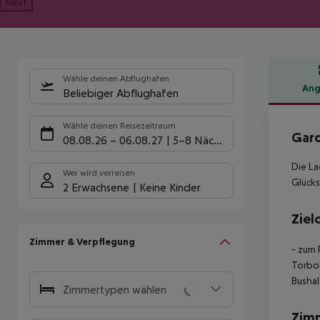
Next
Wähle deinen Abflughafen
Ang
Beliebiger Abflughafen
Hote
Wähle deinen Reisezeitraum
Gard
08.08.26
–
06.08.27
5-8 Nächte
Die La
Wer wird verreisen
Glücks
2 Erwachsene
Keine Kinder
Ziel
Zimmer & Verpflegung
- zum 
Torbol
Bushal
Zimmertypen wählen
Zim