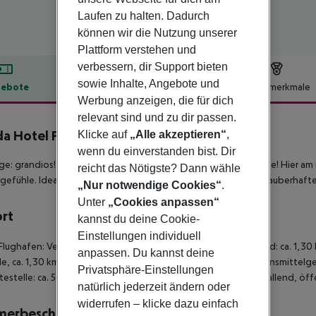
Laufen zu halten. Dadurch
können wir die Nutzung unserer
Plattform verstehen und
verbessern, dir Support bieten
sowie Inhalte, Angebote und
ebote
Hotelbeschreibung
Hotelmerkmale
Werbung anzeigen, die für dich
lbeschreibung
relevant sind und zu dir passen.
a Hotel Forte Charme
Klicke auf
„Alle akzeptieren“
,
4
wenn du einverstanden bist. Dir
ge: grandios! Die Aussicht: spektakulär! Das Hotel: Forte Charme! Hier a
reicht das Nötigste? Dann wähle
gefühle. Ideal für alle, die entweder die Ruhe suchen oder in zauberhaf
„Nur notwendige Cookies“
.
Unter
„Cookies anpassen“
ort
kannst du deine Cookie-
Einstellungen individuell
Flughafen: Verona, ca. 80 km - zum See: ca. 1,30 km - zum Strand: ca. 1,
anpassen. Du kannst deine
e, ca. 1,30 km - zum Tennisplatz: ca. 2 km - zum nächsten Lebensmittelges
Privatsphäre-Einstellungen
testelle: ca. 500 m - ruhig, am Ortsrand - Kiesstrand: leicht abfallend, öff
natürlich jederzeit ändern oder
widerrufen – klicke dazu einfach
merbeschreibung