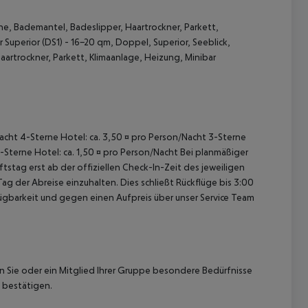
e, Bademantel, Badeslipper, Haartrockner, Parkett,
Superior (DS1) - 16-20 qm, Doppel, Superior, Seeblick,
artrockner, Parkett, Klimaanlage, Heizung, Minibar
 akzeptieren
/Nacht 4-Sterne Hotel: ca. 3,50 ¤ pro Person/Nacht 3-Sterne
1-Sterne Hotel: ca. 1,50 ¤ pro Person/Nacht Bei planmäßiger
tag erst ab der offiziellen Check-In-Zeit des jeweiligen
ag der Abreise einzuhalten. Dies schließt Rückflüge bis 3:00
gbarkeit und gegen einen Aufpreis über unser Service Team
nn Sie oder ein Mitglied Ihrer Gruppe besondere Bedürfnisse
 bestätigen.