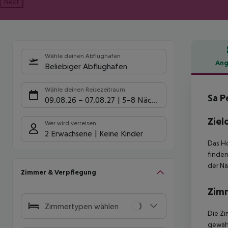
Next
Wähle deinen Abflughafen
Ang
Beliebiger Abflughafen
Hote
Wähle deinen Reisezeitraum
Sa P
09.08.26
–
07.08.27
5-8 Nächte
Ziel
Wer wird verreisen
2 Erwachsene
Keine Kinder
Das Ho
finden
der Nä
Zimmer & Verpflegung
Zim
Zimmertypen wählen
Die Zi
gewähr