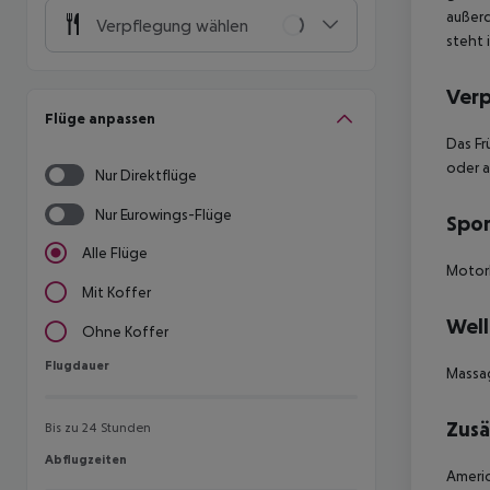
außerd
Verpflegung wählen
steht 
Ver
Flüge anpassen
Das Fr
oder 
Nur Direktflüge
Nur Eurowings-Flüge
Spor
Alle Flüge
Motor
Mit Koffer
Well
Ohne Koffer
Flugdauer
Flugdauer
Massa
Zusä
Bis zu 24 Stunden
Abflugzeiten
Abflugzeiten
Americ