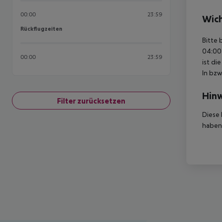
00:00
23:59
Wich
Rückflugzeiten
Rückflugzeiten
Bitte 
04:00 
00:00
23:59
ist di
In bzw
Hinw
Filter zurücksetzen
Diese 
haben,