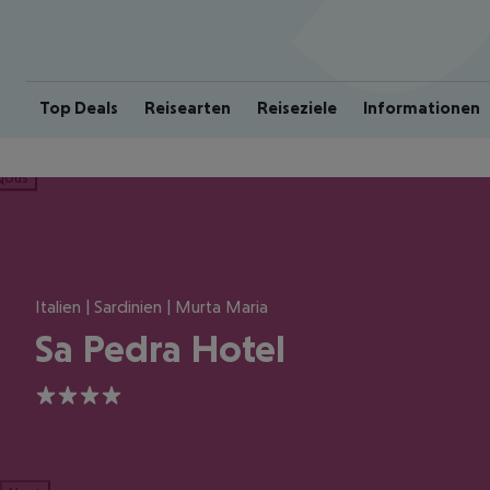
Top Deals
Reisearten
Reiseziele
Informationen
ious
Italien | Sardinien | Murta Maria
Sa Pedra Hotel
4