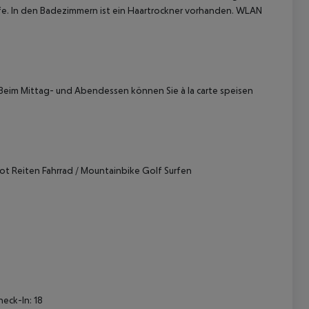
afe. In den Badezimmern ist ein Haartrockner vorhanden. WLAN
Beim Mittag- und Abendessen können Sie à la carte speisen
 akzeptieren
ot
Reiten
Fahrrad / Mountainbike
Golf
Surfen
heck-In: 18