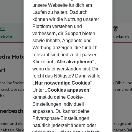
unsere Webseite für dich am
Laufen zu halten. Dadurch
können wir die Nutzung unserer
Plattform verstehen und
verbessern, dir Support bieten
ebote
Hotelbeschreibung
Hotelmerkmale
sowie Inhalte, Angebote und
lbeschreibung
Werbung anzeigen, die für dich
relevant sind und zu dir passen.
edra Hotel
Klicke auf
„Alle akzeptieren“
,
4
wenn du einverstanden bist. Dir
ort
reicht das Nötigste? Dann wähle
„Nur notwendige Cookies“
.
tel befindet sich in Murta Maria. Es ist nur 19 km vom Flughafen Olbia 
 sind. Der schöne Strand von Marina Maria ist nur 10 Gehminuten entfernt
Unter
„Cookies anpassen“
he.
kannst du deine Cookie-
Einstellungen individuell
merbeschreibung
anpassen. Du kannst deine
Privatsphäre-Einstellungen
mmer sind elegant im modernen Stil eingerichtet und mit allem ausgesta
natürlich jederzeit ändern oder
leisten. Sie alle verfügen über ein Doppelbett und einige über einen Ba