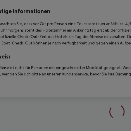
tige Informationen
beachten Sie, dass vor Ort pro Person eine Touristensteuer anfällt. ca. 
Uhr morgens steht das Hotelzimmer am Ankunftstag erst ab der offiziel
e offizielle Check-Out-Zeit des Hotels am Tag der Abreise einzuhalten. D
. Spät-Check-Out können je nach Verfügbarkeit und gegen einen Aufpre
eis:
Reise ist nicht für Personen mit eingeschränkter Mobilität geeignet. We
 wenden Sie sich bitte an unseren Kundenservice, bevor Sie Ihre Buchung