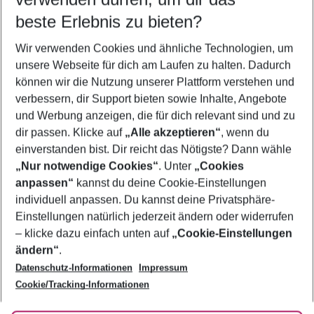
08.08.26
–
06.08.27
5-8 Nächte
beste Erlebnis zu bieten?
Wer wird verreisen
Wir verwenden Cookies und ähnliche Technologien, um
2 Erwachsene
Keine Kinder
unsere Webseite für dich am Laufen zu halten. Dadurch
können wir die Nutzung unserer Plattform verstehen und
Mehr Filter anzeigen
verbessern, dir Support bieten sowie Inhalte, Angebote
und Werbung anzeigen, die für dich relevant sind und zu
dir passen. Klicke auf
„Alle akzeptieren“
, wenn du
einverstanden bist. Dir reicht das Nötigste? Dann wähle
„Nur notwendige Cookies“
. Unter
„Cookies
anpassen“
kannst du deine Cookie-Einstellungen
Footer
Footer navigation
individuell anpassen. Du kannst deine Privatsphäre-
Über uns
Einstellungen natürlich jederzeit ändern oder widerrufen
AGB
– klicke dazu einfach unten auf
„Cookie-Einstellungen
Service & Hilfe
Bestpreisgarantie
ändern“
.
Datenschutz-Informationen
Impressum
Agenturbetreuung
Cookie-Einstellungen ändern
Folge uns
Barrierefreies Reisen
Cookie/Tracking-Informationen
Cookie-Richtlinie
Check-in
Datenschutz