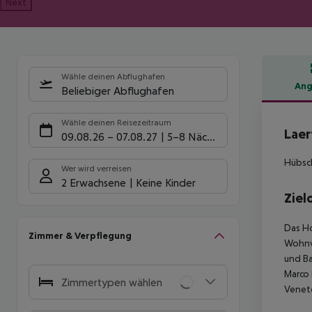
Next
Wähle deinen Abflughafen
Ang
Beliebiger Abflughafen
Hote
Wähle deinen Reisezeitraum
Laer
09.08.26
–
07.08.27
5-8 Nächte
Hübsch
Wer wird verreisen
2 Erwachsene
Keine Kinder
Ziel
Das Ho
Zimmer & Verpflegung
Wohnvi
und Ba
Marco 
Zimmertypen wählen
Veneto