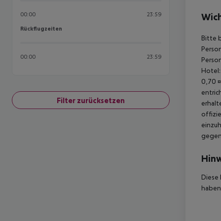
00:00
23:59
Wich
Rückflugzeiten
Rückflugzeiten
Bitte 
Person
00:00
23:59
Person
Hotel:
0,70 ¤
entric
Filter zurücksetzen
erhalt
offizi
einzuh
gegen 
Hinw
Diese 
haben,