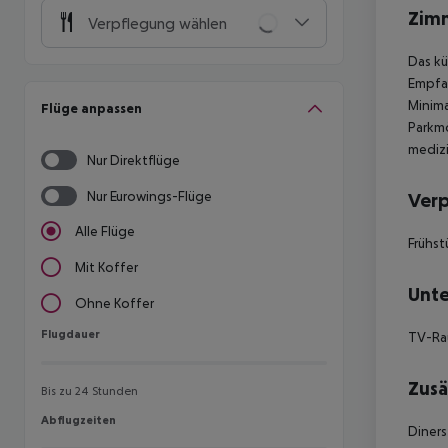
Zim
Verpflegung wählen
Das kü
Empfan
Minima
Flüge anpassen
Parkmö
medizi
Nur Direktflüge
Nur Eurowings-Flüge
Ver
Alle Flüge
Frühst
Mit Koffer
Unte
Ohne Koffer
Flugdauer
Flugdauer
TV-R
Zusä
Bis zu 24 Stunden
Abflugzeiten
Abflugzeiten
Diners