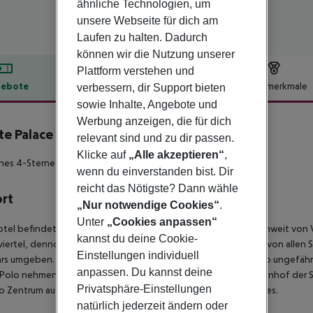
ähnliche Technologien, um
unsere Webseite für dich am
Laufen zu halten. Dadurch
können wir die Nutzung unserer
Plattform verstehen und
ebote
Hotelbeschreibung
Hotelmerkmale
verbessern, dir Support bieten
sowie Inhalte, Angebote und
lbeschreibung
Werbung anzeigen, die für dich
te Palace Hotel
relevant sind und zu dir passen.
4
Klicke auf
„Alle akzeptieren“
,
es 4-Sterne Hotel in Venezia!!
wenn du einverstanden bist. Dir
reicht das Nötigste? Dann wähle
ort
„Nur notwendige Cookies“
.
Unter
„Cookies anpassen“
tel befindet sich in der kleinen Ortschaft Mogliano Veneto unweit von V
kannst du deine Cookie-
ertel, dennoch äußerst ruhig mit wenig Straßenverkehr. Es ist von allen
Einstellungen individuell
rs umgeben. Der Flughafen von Venedig ist etwa 9 km, Treviso ungefähr
anpassen. Du kannst deine
Polo nehmen Sie den Bus Richtung Mestre und steigen am Bahnhof der Sta
Privatsphäre-Einstellungen
 Zentrum aus, das Hotel liegt direkt gegenüber des Bahnhofes.
natürlich jederzeit ändern oder