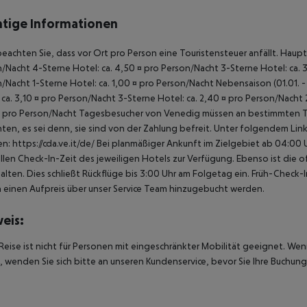
tige Informationen
beachten Sie, dass vor Ort pro Person eine Touristensteuer anfällt. Hauptsa
/Nacht 4-Sterne Hotel: ca. 4,50 ¤ pro Person/Nacht 3-Sterne Hotel: ca. 3
/Nacht 1-Sterne Hotel: ca. 1,00 ¤ pro Person/Nacht Nebensaison (01.01. - 
 ca. 3,10 ¤ pro Person/Nacht 3-Sterne Hotel: ca. 2,40 ¤ pro Person/Nacht 
 pro Person/Nacht Tagesbesucher von Venedig müssen an bestimmten Tage
hten, es sei denn, sie sind von der Zahlung befreit. Unter folgendem Lin
en: https://cda.ve.it/de/ Bei planmäßiger Ankunft im Zielgebiet ab 04:0
ellen Check-In-Zeit des jeweiligen Hotels zur Verfügung. Ebenso ist die 
alten. Dies schließt Rückflüge bis 3:00 Uhr am Folgetag ein. Früh-Chec
einen Aufpreis über unser Service Team hinzugebucht werden.
eis:
Reise ist nicht für Personen mit eingeschränkter Mobilität geeignet. We
 wenden Sie sich bitte an unseren Kundenservice, bevor Sie Ihre Buchung