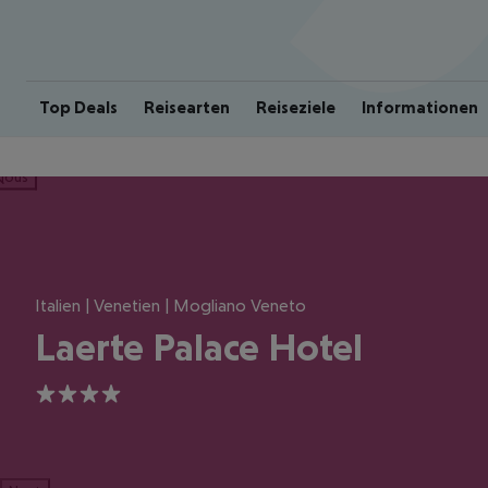
Top Deals
Reisearten
Reiseziele
Informationen
ious
Italien | Venetien | Mogliano Veneto
Laerte Palace Hotel
4