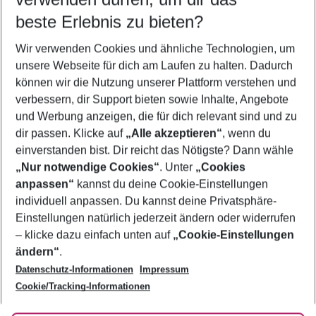
08.08.26
–
06.08.27
5-8 Nächte
beste Erlebnis zu bieten?
Wer wird verreisen
Wir verwenden Cookies und ähnliche Technologien, um
2 Erwachsene
Keine Kinder
unsere Webseite für dich am Laufen zu halten. Dadurch
können wir die Nutzung unserer Plattform verstehen und
Mehr Filter anzeigen
verbessern, dir Support bieten sowie Inhalte, Angebote
und Werbung anzeigen, die für dich relevant sind und zu
dir passen. Klicke auf
„Alle akzeptieren“
, wenn du
einverstanden bist. Dir reicht das Nötigste? Dann wähle
„Nur notwendige Cookies“
. Unter
„Cookies
anpassen“
kannst du deine Cookie-Einstellungen
Footer
Footer navigation
individuell anpassen. Du kannst deine Privatsphäre-
Über uns
Einstellungen natürlich jederzeit ändern oder widerrufen
AGB
– klicke dazu einfach unten auf
„Cookie-Einstellungen
Service & Hilfe
Bestpreisgarantie
ändern“
.
Datenschutz-Informationen
Impressum
Agenturbetreuung
Cookie-Einstellungen ändern
Folge uns
Barrierefreies Reisen
Cookie/Tracking-Informationen
Cookie-Richtlinie
Check-in
Datenschutz